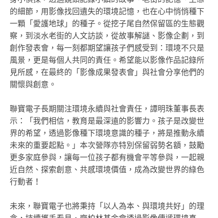
的細節，用影像找回遺失的環境記憶，也在心中悄悄種下
一顆「愛護地球」的種子。從挖子尾自然保留區的生態觀
察，到淡水老街的人文訪談，從故事解謎、影像企劃，到
創作發表會，每一刻都期望讓孩子們感受到：環境不只是
風景，更是每個人共同的責任。希望能以影像作品記錄所
見所感，在最終的「影像成果發表會」與社會分享他們的
關懷與創意。
聯寶電子長期關注環境永續與社會責任，譚明珠董事長表
示：「我們相信，教育是最深遠的影響力。孩子是改變世
界的希望，透過影像種下環境意識的種子，將是推動永續
未來的重要起點。」本次營隊亦特別保留弱勢名額，鼓勵
更多家庭參與，讓每一位孩子都有機會平等參與，一起親
近自然、探索創意、共感環境價值，成為改變世界的綠色
行動者！
未來，聯寶電子也將秉持「以人為本、與環境共好」的理
念，持續攜手看見．齊柏林基金會透過影像傳遞環境真