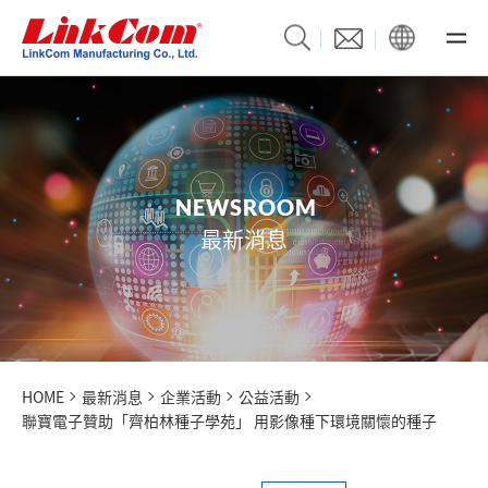
N
E
W
S
R
O
O
M
最新消息
HOME
最新消息
企業活動
公益活動
聯寶電子贊助「齊柏林種子學苑」 用影像種下環境關懷的種子