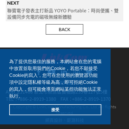
NEXT
聯寶電子發表主打新品 YOYO Portable：時尚便攜、雙
設備同步充電的磁吸無線新體驗
BACK
為了提供您最佳的服務，本網站會在您的電腦
中放置並取用我們的Cookie，若您不願接受
Cookie的寫入，您可在您使用的瀏覽器功能
網站地圖
項中設定隱私權等級為高，即可拒絕Cookie
的寫入，但可能會導至網站某些功能無法正常
ADD：
231408 新北市新店區寶橋路235巷127號5樓
執行。
TEL：
+886-2-8919-1380
FAX：
+886-2-8919-1370
Copyright © LinkCom Manufacturing Co., Ltd. All Rights
接受
Reserved.
網頁設計．
鉅潞科技