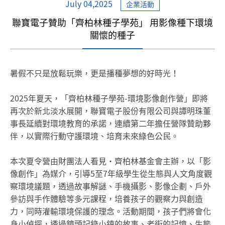
July 04,2025
企業活動
聯寶電子贊助「齊柏林種子學苑」 用影像種下環境
關懷的種子
暑假不只是放鬆玩樂，更是播種夢想的好時光！
2025年夏天，「齊柏林種子學苑-環境影像創作營」即將
再次於新北淡水展開，聯寶電子股份有限公司與譚明珠董
事長延續對環境教育的承諾，連續第二年擔任營隊贊助夥
伴，以實際行動守護環境、培育未來綠色公民。
本次夏令營由財團法人看見・齊柏林基金會主辦，以「影
像創作」為媒介，引導5至7年級學生從生態與人文角度觀
察環境議題，透過故事解謎、手機攝影、影像企劃、戶外
參訪與手作體驗等多元課程，培養孩子的觀察力與創造
力，同時灌輸環境保護的理念。活動期間，孩子們將會化
身小偵探，透過鏡頭記錄小鎮的故事、老街的記憶、生態