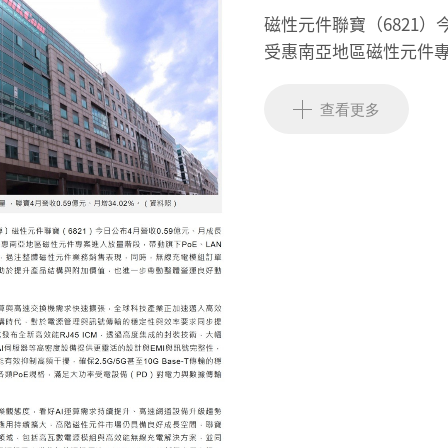
磁性元件聯寶（6821）
受惠南亞地區磁性元件專
貨增加，挹注整體磁性
長，不僅有助於提升產
查看更多