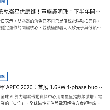
新聞
低軌衛星供應鏈！董座譚明珠：下半年開始
今日表示，變壓器的角色已不再只是傳統電壓轉換元件，
統穩定運作的關鍵核心，並積極部署切入矽光子與低軌衛
年開始小量出貨，其中矽光子是平板電壓器的電源磚，而
地面接收站。
資訊
 APEC 2026：首展 1.6KW 4-phase buck
uctor 技術，強勢佈局 AI 高階電源生態系
 隨著全球 AI 算力爆發帶動資料中心用電量呈指數級激增，電
業的「C 位」。全球磁性元件與電源解決方案領導廠商
 TPE: 6821) 今日宣布，將於 2026 年美國應用電力電子大