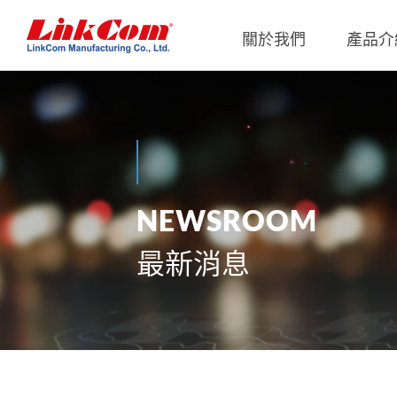
關於我們
產品介
通信變壓器
公司概況
Qi2.0
公司治
網路變壓器
Qi1.x
重要內
電源磁性元件
Qi2.2
內部稽
N
E
W
S
R
O
O
M
電力線通訊變壓器
Qi2.0
獨立董
最新消息
雜訊抑制磁性元件
Qi1.x 
射頻磁性元件
Qi1.x 
電感
平板變壓器