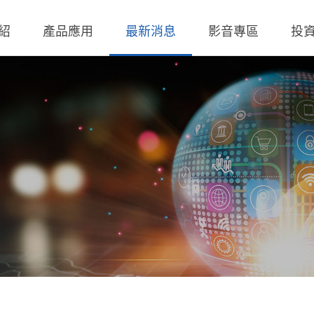
紹
產品應用
最新消息
影音專區
投
 無線充電成品
理
BLE
營業收入
交流-直流
股價查詢
 無線充電成品
規
LED Driver
財務報告
低交流電壓直入
歷年股利分派
 TX 發射模組
核
Meter
法說會
聯絡窗口
 TX 發射模組
事溝通情形
POE
股東會資訊
利害關係人關注議
通管道與回應
TX 發射模組
Wall Switch
外部信箱(含利害關
RX 接收模組
執行溝通
股務資訊