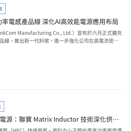
訊
功率電感產品線 深化AI高效能電源應用布局
om Manufacturing Co., Ltd.）宣布於六月正式擴充
產品線，推出新一代料號，進一步強化公司在高電流密度
，並持續對應AI伺服器與高效能運算（HPC）市場快速
訊
源：聯寶 Matrix Inductor 技術深化供電
效能運算（HPC）快速發展，資料中心正朝向更高功率密度邁