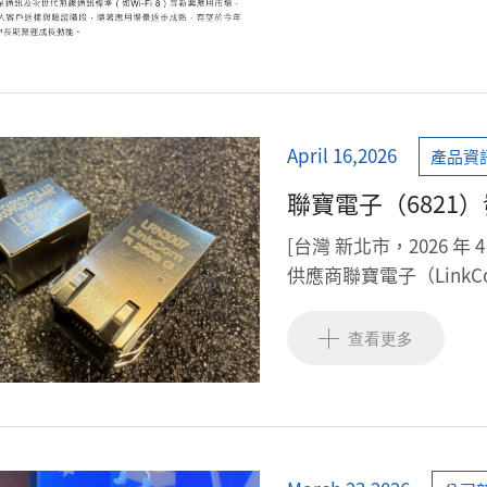
April 16,2026
產品資
聯寶電子（6821）發
生態系，助力 AI 
[台灣 新北市，2026 年
供應商聯寶電子（Link
合型網路連接器模組（RJ45 I
產品線的擴充，更標誌著聯寶電
查看更多
完成從「關鍵組件」到