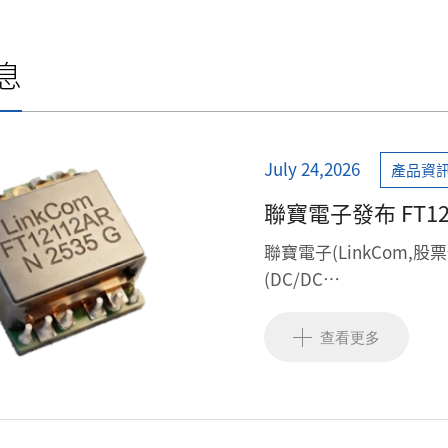
息
July 24,2026
產品資
聯寶電子發布 FT121
LAN 與 2A 供電架
聯寶電子(LinkCom,股
(DC/DC
Transformer)。本
(PoE)系統之
查看更多
後端電源轉換,以滿足系統
FT12112AR 技術規格與