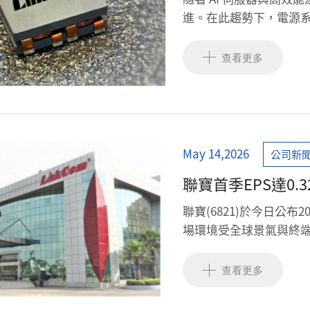
進。在此趨勢下，電源
心關鍵。
查看更多
May 14,2026
公司新
聯寶首季EPS達0.
聯寶(6821)於今日公布
場環境受全球景氣與終
效率提升，帶動整體獲利
每股稅後盈餘(EPS)達
查看更多
公司持續強化營運體質
場布局上的穩健競爭優