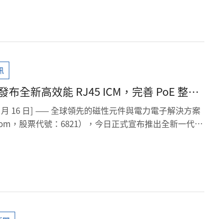
訊
布全新高效能 RJ45 ICM，完善 PoE 整合
與網通升級
 4 月 16 日] —— 全球領先的磁性元件與電力電子解決方案
Com，股票代號：6821），今日正式宣布推出全新一代整
ntegrated Connector Module, ICM）。這不僅是
子在 PoE（Power over Ethernet）應用領域已
「高度整合系統方案」的完整戰略佈局。