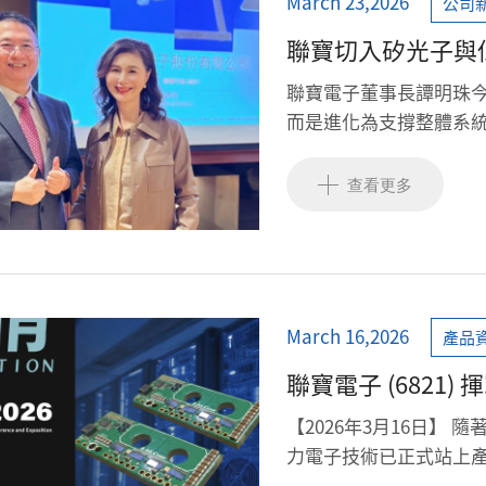
March 23,2026
公司
聯寶切入矽光子與
小量出貨
聯寶電子董事長譚明珠
而是進化為支撐整體系
星供應鏈，預計從下半
低軌衛星通訊是車載的
查看更多
March 16,2026
產品
聯寶電子 (6821) 揮軍
與 Matrix Ind
【2026年3月16日】
力電子技術已正式站上產
——聯寶電子 (LinkCom