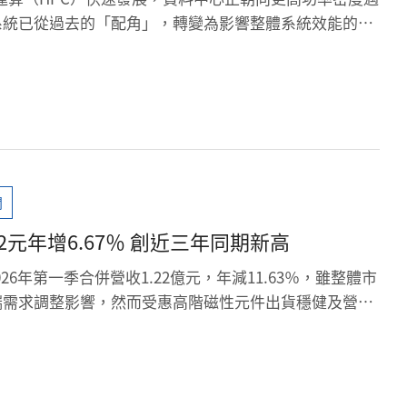
系統已從過去的「配角」，轉變為影響整體系統效能的核
聞
32元年增6.67％ 創近三年同期新高
2026年第一季合併營收1.22億元，年減11.63％，雖整體市
端需求調整影響，然而受惠高階磁性元件出貨穩健及營運
表現逆勢成長，第一季稅後淨利978萬元，年增3.5％，
0.32元，年增6.67％，並創近三年同期新高表現，不僅展現
與提升獲利品質的成效，也反應在磁性元件核心技術與市
勢。