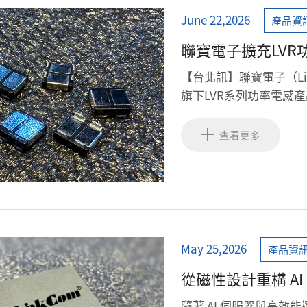
June 22,2026
產品資
聯寶電子擴充LVR
【台北訊】聯寶電子（LinkC
旗下LVR系列功率電感
電源解決方案的技術深度
成長的需求。
查看更多
May 25,2026
產品資
從磁性設計重構 AI 電
效率與穩定性
隨著 AI 伺服器與高