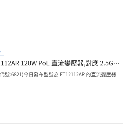
訊
12AR 120W PoE 直流變壓器,對應 2.5G
構
票代號:6821)今日發布型號為 FT12112AR 的直流變壓器
元件採用正激式(Forward)拓撲設計,主要應用於乙太網供電
對單通道 2A 偏壓及 120W 級別的輸出需求。
特徵