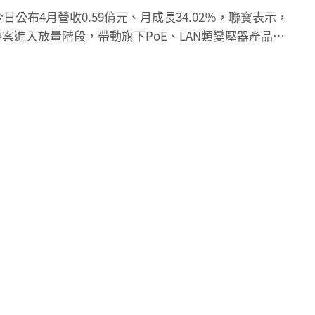
今日公布4月營收0.59億元、月成長34.02％，聯寶表示，
案進入放量階段，帶動旗下PoE、LAN類變壓器產品出
元件業務銷售表現，同時，無線充電模組訂單出貨同步成
品結構與附加價值，也進一步帶動整體營運良好動能。