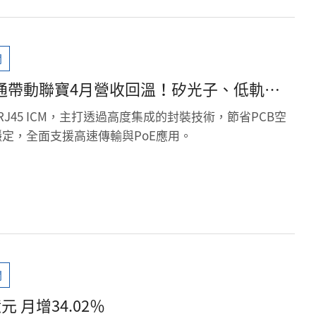
聞
網通帶動聯寶4月營收回溫！矽光子、低軌衛
拚小量出貨
J45 ICM，主打透過高度集成的封裝技術，節省PCB空
定，全面支援高速傳輸與PoE應用。
聞
元 月增34.02％