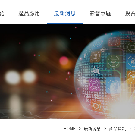
紹
產品應用
最新消息
影音專區
投
 無線充電成品
理
BLE
營業收入
交流-直流
股價查詢
 無線充電成品
規
LED Driver
財務報告
低交流電壓直入
歷年股利分派
 TX 發射模組
核
Meter
法說會
聯絡窗口
 TX 發射模組
事溝通情形
POE
股東會資訊
利害關係人關注議
通管道與回應
TX 發射模組
Wall Switch
外部信箱(含利害關
RX 接收模組
執行溝通
股務資訊
HOME
最新消息
產品資訊