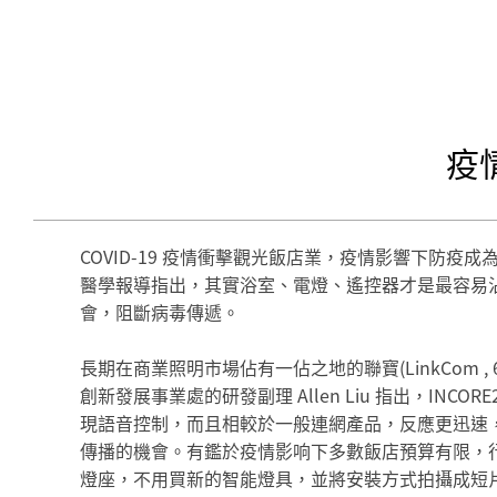
疫
COVID-19 疫情衝擊觀光飯店業，疫情影響下
醫學報導指出，其實浴室、電燈、遙控器才是最容易沾染病
會，阻斷病毒傳遞。
長期在商業照明市場佔有一佔之地的聯寶(LinkCom 
創新發展事業處的研發副理 Allen Liu 指出，IN
現語音控制，而且相較於一般連網產品，反應更迅速，還
傳播的機會。有鑑於疫情影响下多數飯店預算有限，行銷
燈座，不用買新的智能燈具，並將安裝方式拍攝成短