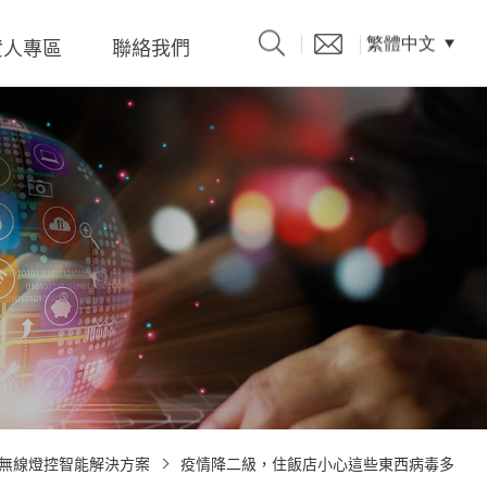
資人專區
聯絡我們
繁體中文
產品型錄
題、溝
係人)的
無線燈控智能解決方案
疫情降二級，住飯店小心這些東西病毒多