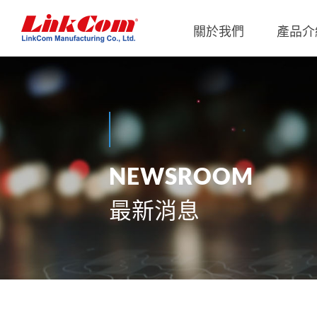
關於我們
產品介
通信變壓器
公司概況
Qi2.0
公司治
網路變壓器
Qi1.x
重要內
電源磁性元件
Qi2.2
內部稽
N
E
W
S
R
O
O
M
電力線通訊變壓器
Qi2.0
獨立董
最新消息
雜訊抑制磁性元件
Qi1.x 
射頻磁性元件
Qi1.x 
電感
平板變壓器