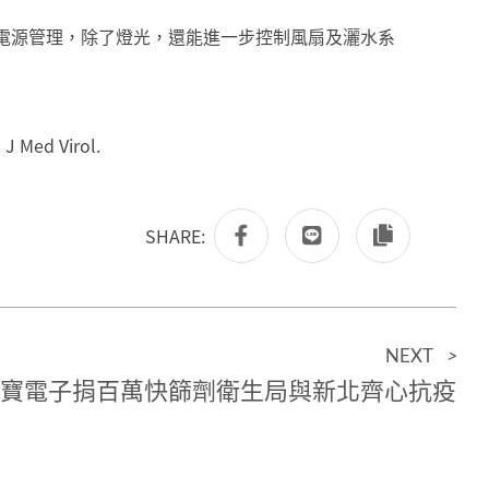
全棟環境電源管理，除了燈光，還能進一步控制風扇及灑水系
 J Med Virol.
SHARE:
NEXT
>
寶電子捐百萬快篩劑衛生局與新北齊心抗疫