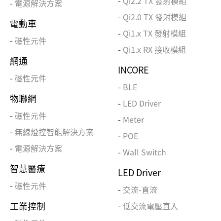
Qi2.2 TX 發射模組
電源解決方案
Qi2.0 TX 發射模組
電動車
Qi1.x TX 發射模組
磁性元件
Qi1.x RX 接收模組
網通
INCORE
磁性元件
BLE
物聯網
LED Driver
磁性元件
Meter
無線燈控智能解決方案
POE
電源解決方案
Wall Switch
智慧醫療
LED Driver
磁性元件
交流-直流
工業控制
低交流電壓直入