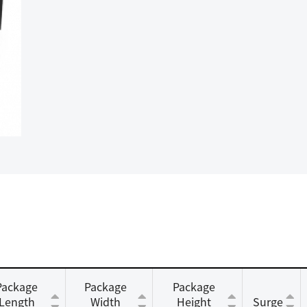
Package
Package
Package
Length
Width
Height
Surge