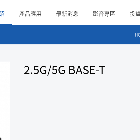
紹
產品應用
最新消息
影音專區
投
H
 無線充電成品
理
BLE
營業收入
交流-直流
股價查詢
 無線充電成品
規
LED Driver
財務報告
低交流電壓直入
歷年股利分派
2.5G/5G BASE-T
 TX 發射模組
核
Meter
法說會
聯絡窗口
 TX 發射模組
事溝通情形
POE
股東會資訊
利害關係人關注議
通管道與回應
TX 發射模組
Wall Switch
外部信箱(含利害關
RX 接收模組
執行溝通
股務資訊