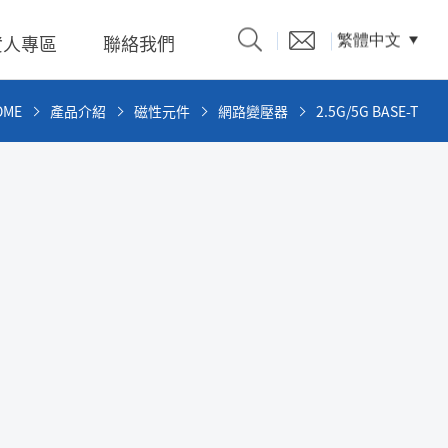
資人專區
聯絡我們
繁體中文
OME
產品介紹
磁性元件
網路變壓器
2.5G/5G BASE-T
產品型錄
題、溝
係人)的