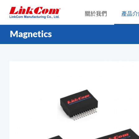
關於我們
產品介
通信變壓器
公司概況
Qi2.0
公司治
網路變壓器
Qi1.x
重要內
電源磁性元件
Qi2.2
內部稽
電力線通訊變壓器
Qi2.0
獨立董
雜訊抑制磁性元件
Qi1.x 
射頻磁性元件
Qi1.x 
電感
平板變壓器