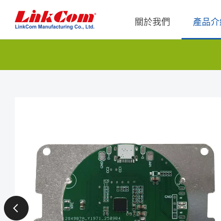
關於我們
產品介
通信變壓器
公司概況
Qi2.0
公司治
網路變壓器
Qi1.x
重要內
電源磁性元件
Qi2.2
內部稽
電力線通訊變壓器
Qi2.0
獨立董
雜訊抑制磁性元件
Qi1.x 
射頻磁性元件
Qi1.x 
電感
平板變壓器