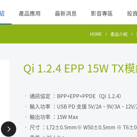
紹
產品應用
最新消息
影音專區
投
HOME
產品介紹
 無線充電成品
理
BLE
營業收入
交流-直流
股價查詢
 無線充電成品
規
LED Driver
財務報告
低交流電壓直入
歷年股利分派
Qi 1.2.4 EPP 15W TX
 TX 發射模組
核
Meter
法說會
聯絡窗口
 TX 發射模組
事溝通情形
POE
股東會資訊
利害關係人關注議
通管道與回應
• 通訊協定 ：BPP+EPP+PPDE（Qi 1.2.4）
TX 發射模組
Wall Switch
外部信箱(含利害關
• 輸入功率 ：USB PD 支援 5V/2A、9V/3A、12V/2
RX 接收模組
執行溝通
• 輸出功率 ：15W Max
股務資訊
• 尺寸 ：L72±0.5mm※ W50±0.5mm ※ T6±