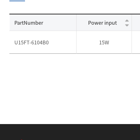
PartNumber
Power input
U15FT-6104B0
15W