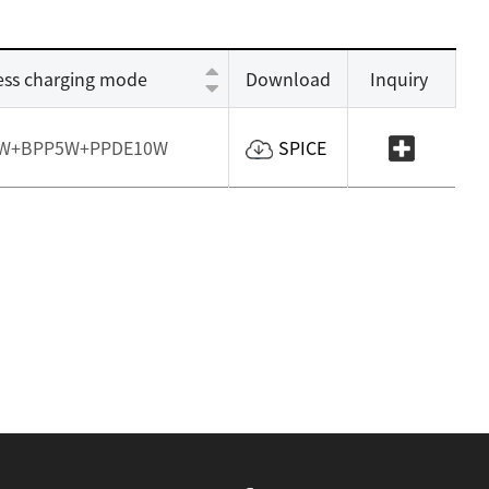
ess charging mode
Download
Inquiry
W+BPP5W+PPDE10W
SPICE