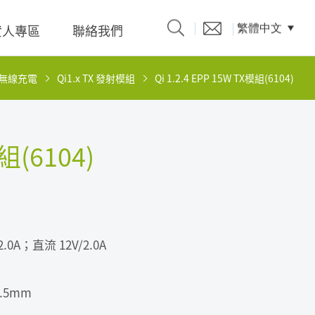
資人專區
聯絡我們
繁體中文
無線充電
Qi1.x TX 發射模組
Qi 1.2.4 EPP 15W TX模組(6104)
產品型錄
模組(6104)
題、溝
係人)的
.0A；直流 12V/2.0A
0.5mm