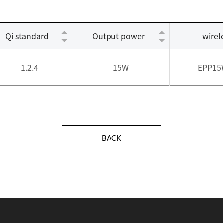
Qi standard
Output power
wirel
1.2.4
15W
EPP15
BACK