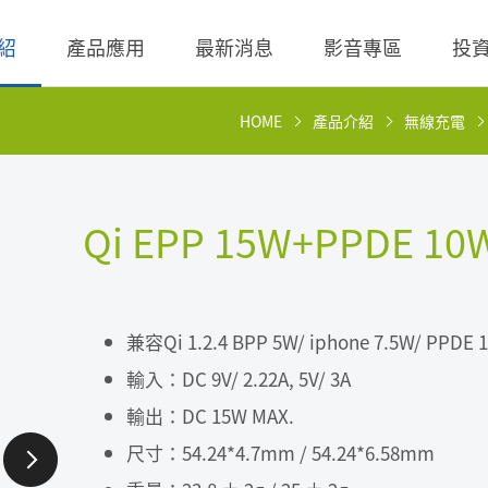
紹
產品應用
最新消息
影音專區
投
HOME
產品介紹
無線充電
 無線充電成品
理
BLE
營業收入
交流-直流
股價查詢
 無線充電成品
規
LED Driver
財務報告
低交流電壓直入
歷年股利分派
Qi EPP 15W+PPDE 10
 TX 發射模組
核
Meter
法說會
聯絡窗口
 TX 發射模組
事溝通情形
POE
股東會資訊
利害關係人關注議
通管道與回應
兼容Qi 1.2.4 BPP 5W/ iphone 7.5W/ PPD
TX 發射模組
Wall Switch
外部信箱(含利害關
輸入：DC 9V/ 2.22A, 5V/ 3A
RX 接收模組
執行溝通
輸出：DC 15W MAX.
股務資訊
尺寸：54.24*4.7mm / 54.24*6.58mm