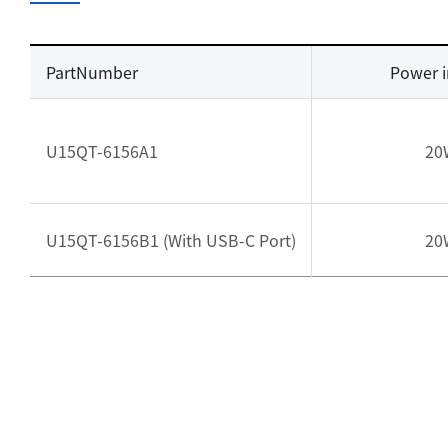
PartNumber
Power 
U15QT-6156A1
20
U15QT-6156B1 (With USB-C Port)
20