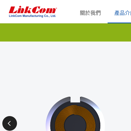
關於我們
產品介
通信變壓器
公司概況
Qi2.0
公司治
網路變壓器
Qi1.x
重要內
電源磁性元件
Qi2.2
內部稽
電力線通訊變壓器
Qi2.0
獨立董
雜訊抑制磁性元件
Qi1.x 
射頻磁性元件
Qi1.x 
電感
平板變壓器