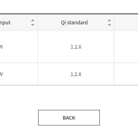
input
Qi standard
W
1.2.X
W
1.2.X
BACK