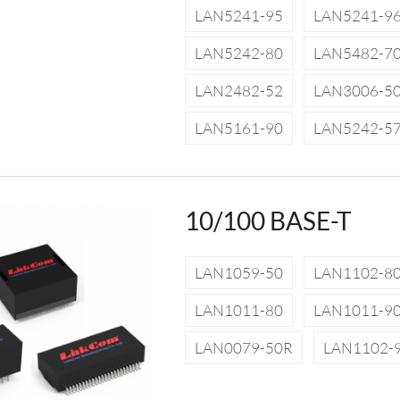
LAN5241-95
LAN5241-9
LAN5242-80
LAN5482-7
LAN2482-52
LAN3006-5
LAN5161-90
LAN5242-5
10/100 BASE-T
LAN1059-50
LAN1102-8
LAN1011-80
LAN1011-9
LAN0079-50R
LAN1102-