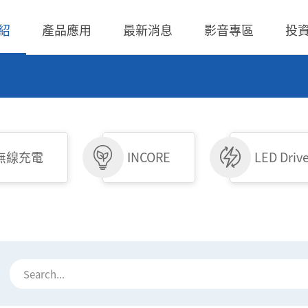
紹
產品應用
最新消息
影音專區
投
 無線充電成品
理
BLE
營業收入
交流-直流
股價查詢
 無線充電成品
規
LED Driver
財務報告
低交流電壓直入
歷年股利分派
無線充電
INCORE
LED Driv
 TX 發射模組
核
Meter
法說會
聯絡窗口
 TX 發射模組
事溝通情形
POE
股東會資訊
利害關係人關注議
通管道與回應
TX 發射模組
Wall Switch
外部信箱(含利害關
RX 接收模組
執行溝通
股務資訊