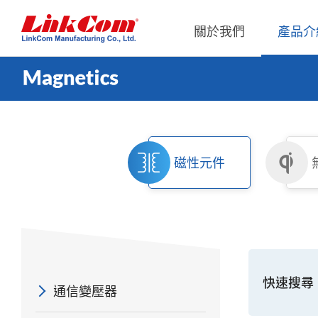
關於我們
產品介
通信變壓器
公司概況
Qi2.0
公司治
網路變壓器
Qi1.x
重要內
磁性元件
電源磁性元件
Qi2.2
內部稽
電力線通訊變壓器
Qi2.0
獨立董
雜訊抑制磁性元件
Qi1.x 
射頻磁性元件
Qi1.x 
電感
快速搜尋
通信變壓器
平板變壓器