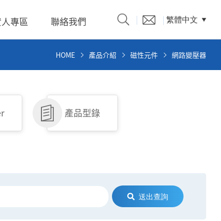
資人專區
聯絡我們
繁體中文
HOME
產品介紹
磁性元件
網路變壓器
產品型錄
er
產品型錄
題、溝
係人)的
送出查詢