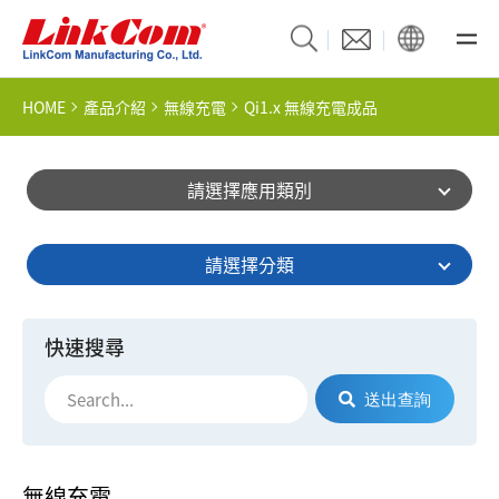
HOME
產品介紹
無線充電
Qi1.x 無線充電成品
請選擇應用類別
請選擇分類
快速搜尋
送出查詢
無線充電