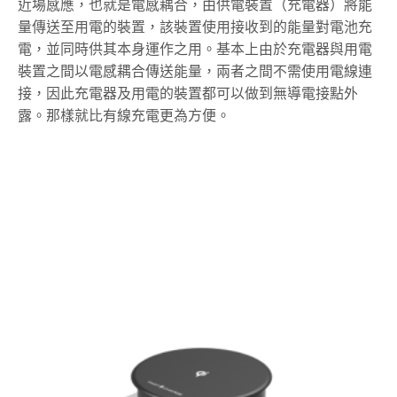
近場感應，也就是電感耦合，由供電裝置（充電器）將能
量傳送至用電的裝置，該裝置使用接收到的能量對電池充
電，並同時供其本身運作之用。基本上由於充電器與用電
裝置之間以電感耦合傳送能量，兩者之間不需使用電線連
接，因此充電器及用電的裝置都可以做到無導電接點外
露。那樣就比有線充電更為方便。