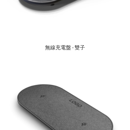
無線充電盤 - 雙子