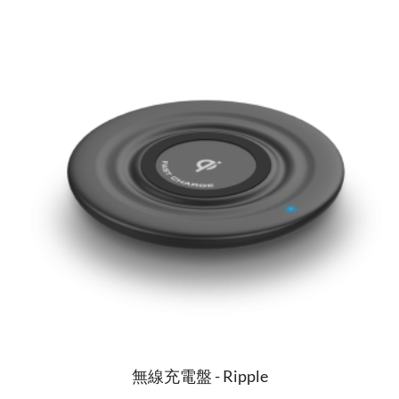
無線充電盤 - Ripple