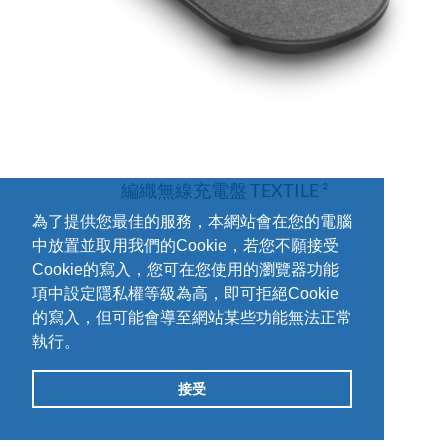
編織無線充電盤 TEXTILE ²
為了提供您最佳的服務，本網站會在您的電腦
中放置並取用我們的Cookie，若您不願接受
Cookie的寫入，您可在您使用的瀏覽器功能
項中設定隱私權等級為高，即可拒絕Cookie
的寫入，但可能會導至網站某些功能無法正常
執行。
接受