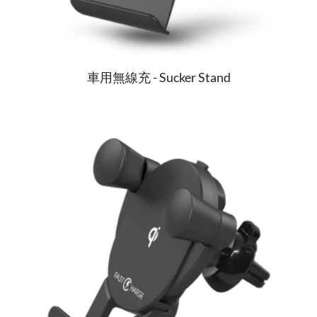
車用無線充 - Sucker Stand