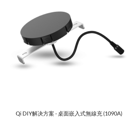
Qi DIY解决方案 - 桌面嵌入式無線充 (1090A)