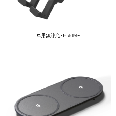
車用無線充 - HoldMe