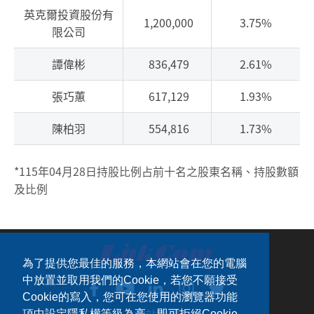
英克爾投資股份有
1,200,000
3.75%
限公司
譚偉彬
836,479
2.61%
張巧蕙
617,129
1.93%
陳柏羽
554,816
1.73%
*115年04月28日持股比例占前十名之股東名稱、持股數額
及比例
為了提供您最佳的服務，本網站會在您的電腦
中放置並取用我們的Cookie，若您不願接受
Cookie的寫入，您可在您使用的瀏覽器功能
網站地圖
項中設定隱私權等級為高，即可拒絕Cookie