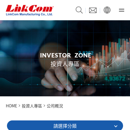
I
N
V
E
S
T
O
R
Z
O
N
E
投資人專區
HOME
投資人專區
公司概況
請選擇分類