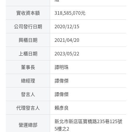
實收資本額
318,585,070元
公司發行日期
2020/12/15
興櫃日期
2021/04/20
上櫃日期
2023/05/22
董事長
譚明珠
總經理
譚偉傑
發言人
譚偉傑
代理發言人
賴彥良
新北市新店區寶橋路235巷125號
營運總部
5樓之2