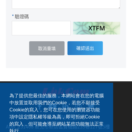
*
驗證碼
確認送出
為了提供您最佳的服務，本網站會在您的電腦
中放置並取用我們的Cookie，若您不願接受
Cookie的寫入，您可在您使用的瀏覽器功能
網站地圖
項中設定隱私權等級為高，即可拒絕Cookie
的寫入，但可能會導至網站某些功能無法正常
ADD：
231408 新北市新店區寶橋路235巷127號5樓
執行。