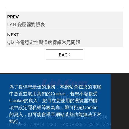
PREV
LAN 變壓器對照表
NEXT
Qi2 充電穩定性與溫度保護常見問題
BACK
為了提供您最佳的服務，本網站會在您的電腦
中放置並取用我們的Cookie，若您不願接受
Cookie的寫入，您可在您使用的瀏覽器功能
網站地圖
項中設定隱私權等級為高，即可拒絕Cookie
的寫入，但可能會導至網站某些功能無法正常
ADD：
231408 新北市新店區寶橋路235巷127號5樓
執行。
TEL：
+886-2-8919-1380
FAX：
+886-2-8919-1370