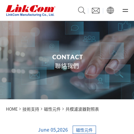
C
O
N
T
A
C
T
聯絡我們
HOME
技術支持
磁性元件
共模濾波器對照表
June 05,2026
磁性元件