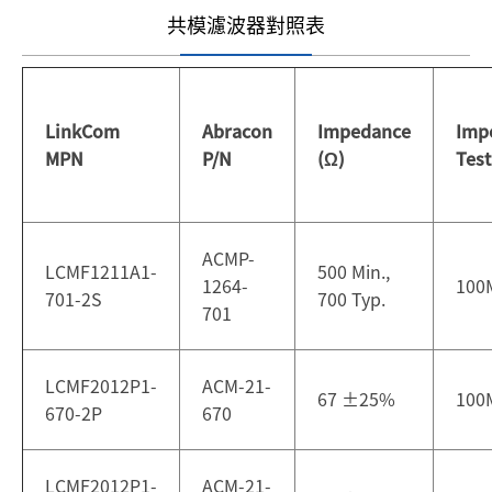
共模濾波器對照表
LinkCom
Abracon
Impedance
Imp
MPN
P/N
(Ω)
Test
ACMP-
LCMF1211A1-
500 Min.,
1264-
100
701-2S
700 Typ.
701
LCMF2012P1-
ACM-21-
67
±
25%
100
670-2P
670
LCMF2012P1-
ACM-21-