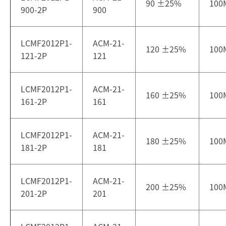
90
±
25%
100
900-2P
900
LCMF2012P1-
ACM-21-
120
±
25%
100
121-2P
121
LCMF2012P1-
ACM-21-
160
±
25%
100
161-2P
161
LCMF2012P1-
ACM-21-
180
±
25%
100
181-2P
181
LCMF2012P1-
ACM-21-
200
±
25%
100
201-2P
201