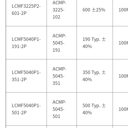
ACMP-
LCMF3225P2-
3225-
600
±
25%
100
601-2P
102
ACMP-
LCMF5040P1-
190 Typ.
±
5045-
100
191-2P
40%
191
ACMP-
LCMF5040P1-
350 Typ.
±
5045-
100
351-2P
40%
351
ACMP-
LCMF5040P1-
500 Typ.
±
5045-
100
501-2P
40%
501