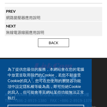
PREV
網路變壓器應用說明
NEXT
無線電源線圈應用說明
BACK
為了提供您最佳的服務，本網站會在您的電腦
中放置並取用我們的Cookie，若您不願接受
Cookie的寫入，您可在您使用的瀏覽器功能
網站地圖
項中設定隱私權等級為高，即可拒絕Cookie
的寫入，但可能會導至網站某些功能無法正常
ADD：
231408 新北市新店區寶橋路235巷127號5樓
執行。
TEL：
+886-2-8919-1380
FAX：
+886-2-8919-1370
Copyright © LinkCom Manufacturing Co., Ltd. All Rights