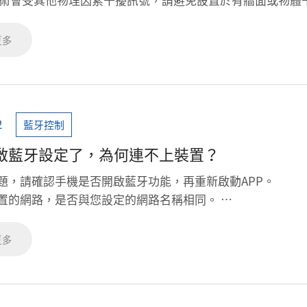
更多
2
藍牙控制
啟藍牙設定了，為何連不上裝置？
此問題，請確認手機是否開啟藍牙功能，再重新啟動APP。
認裝置的網路，是否與您設定的網路名稱相同。
新啟動手機的系統，確認藍牙功能可以正常運作。
認燈泡都有正常通電。
更多