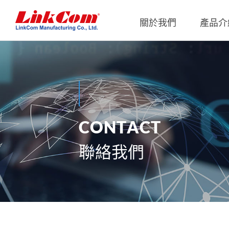
關於我們
產品介
通信變壓器
公司概況
Qi2.0
公司治
網路變壓器
Qi1.x
重要內
電源磁性元件
Qi2.2
內部稽
C
O
N
T
A
C
T
電力線通訊變壓器
Qi2.0
獨立董
聯絡我們
雜訊抑制磁性元件
Qi1.x 
射頻磁性元件
Qi1.x 
電感
平板變壓器