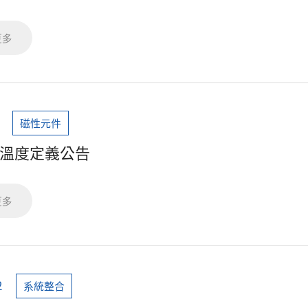
更多
磁性元件
low溫度定義公告
更多
2
系統整合