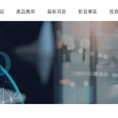
紹
產品應用
最新消息
影音專區
投
 無線充電成品
理
BLE
營業收入
交流-直流
股價查詢
 無線充電成品
規
LED Driver
財務報告
低交流電壓直入
歷年股利分派
 TX 發射模組
核
Meter
法說會
聯絡窗口
 TX 發射模組
事溝通情形
POE
股東會資訊
利害關係人關注議
通管道與回應
TX 發射模組
Wall Switch
外部信箱(含利害關
RX 接收模組
執行溝通
股務資訊