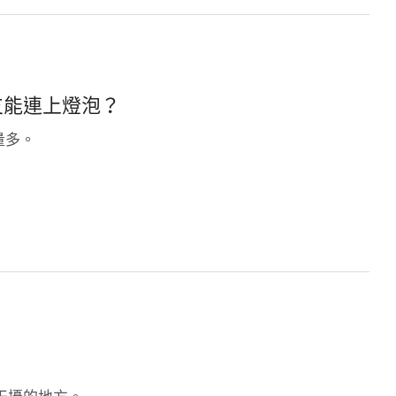
支能連上燈泡？
量多。
干擾的地方。