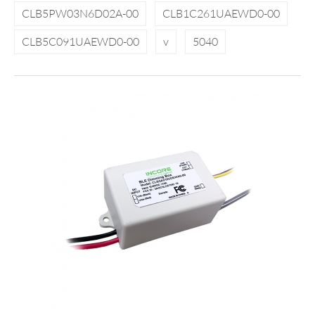
CLB5PW03N6D02A-00
CLB1C261UAEWD0-00
CLB5C091UAEWD0-00
v
5040