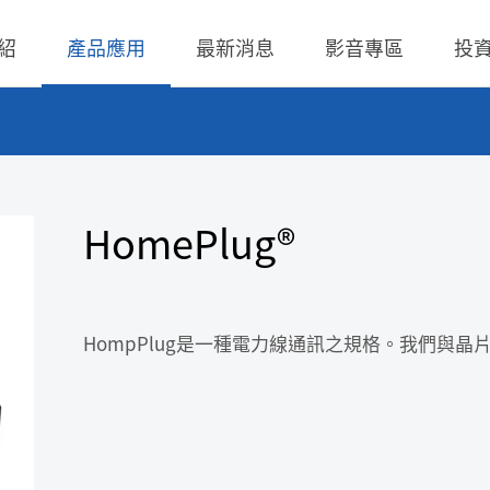
紹
產品應用
最新消息
影音專區
投
 無線充電成品
理
BLE
營業收入
交流-直流
股價查詢
 無線充電成品
規
LED Driver
財務報告
低交流電壓直入
歷年股利分派
HomePlug®
 TX 發射模組
核
Meter
法說會
聯絡窗口
 TX 發射模組
事溝通情形
POE
股東會資訊
利害關係人關注議
通管道與回應
HompPlug是一種電力線通訊之規格。我們與晶片設計
TX 發射模組
Wall Switch
外部信箱(含利害關
RX 接收模組
執行溝通
股務資訊