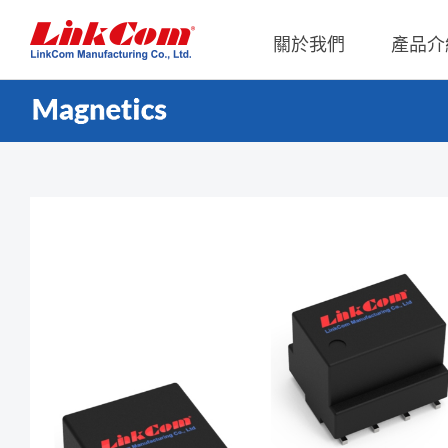
關於我們
產品介
通信變壓器
公司概況
Qi2.0
公司治
網路變壓器
Qi1.x
重要內
電源磁性元件
Qi2.2
內部稽
電力線通訊變壓器
Qi2.0
獨立董
雜訊抑制磁性元件
Qi1.x 
射頻磁性元件
Qi1.x 
電感
平板變壓器