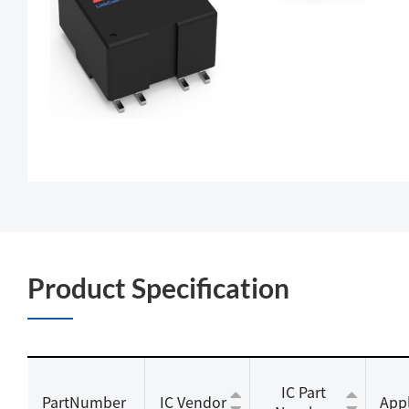
Product Specification
IC Part
PartNumber
IC Vendor
Appl