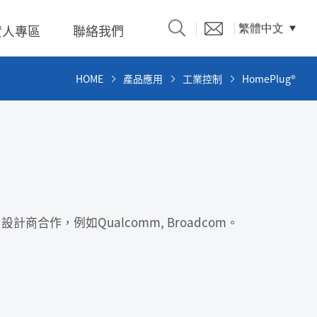
資人專區
聯絡我們
繁體中文
HOME
產品應用
工業控制
HomePlug®
產品型錄
題、溝
商合作，例如Qualcomm, Broadcom。
係人)的