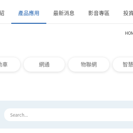
紹
產品應用
最新消息
影音專區
投
HO
 無線充電成品
理
BLE
營業收入
交流-直流
股價查詢
 無線充電成品
規
LED Driver
財務報告
低交流電壓直入
歷年股利分派
動車
網通
物聯網
智
 TX 發射模組
核
Meter
法說會
聯絡窗口
 TX 發射模組
事溝通情形
POE
股東會資訊
利害關係人關注議
通管道與回應
TX 發射模組
Wall Switch
外部信箱(含利害關
RX 接收模組
執行溝通
股務資訊