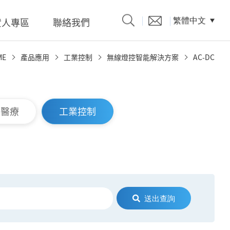
資人專區
聯絡我們
繁體中文
ME
產品應用
工業控制
無線燈控智能解決方案
AC-DC
產品型錄
慧醫療
工業控制
題、溝
係人)的
送出查詢