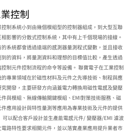
工業控制
業控制系統小到由幾個模組型的控制器組成，到大型互聯
互相影響的分散式控制系統，其中有上千個現場的接線。
有的系統都會透過遠端的感測器量測程式變數，並且接收
測到的資料，將量測資料和理想的目標值比較，產生透過
端控制元件控制流程的命令等設備。 聯寶電子在工業控制
統的專業領域在於磁性材料及元件之先導技術、制程與應
研究開發，主要研發方向涵蓋電力轉換用磁性電感及變壓
元件與模組、無線傳輸關鍵模組、EMI對策技術服務、磁
元件應用設計與特性量測等應用為專業技術及元件的提供
 可以配合客戶設計並生產能電感元件/ 變壓器/EMI 濾波
之電路特性要求相關元件，並以落實產業應用提升業者市