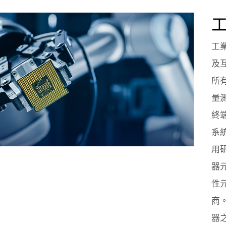
工
及
所
量
終
系
用
器
性
商。
器