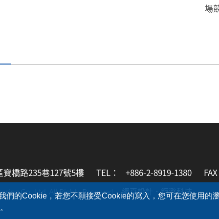
場
區寶橋路235巷127號5樓
TEL：
+886-2-8919-1380
FA
網頁設計．
鉅潞科技
ing Co., Ltd. All Rights Reserved.
的Cookie，若您不願接受Cookie的寫入，您可在您使用
行。