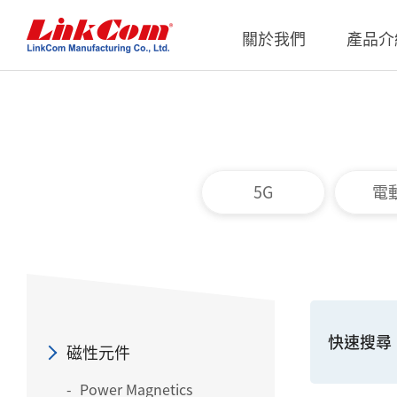
關於我們
產品介
通信變壓器
公司概況
Qi2.0
公司治
網路變壓器
Qi1.x
重要內
5G
電
電源磁性元件
Qi2.2
內部稽
電力線通訊變壓器
Qi2.0
獨立董
雜訊抑制磁性元件
Qi1.x 
射頻磁性元件
Qi1.x 
快速搜尋
電感
磁性元件
平板變壓器
Power Magnetics