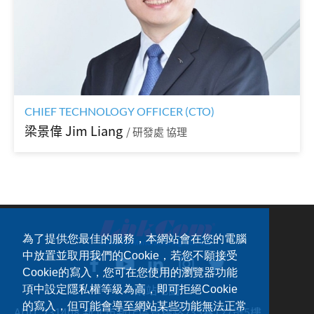
CHIEF TECHNOLOGY OFFICER (CTO)
梁景偉 Jim Liang
/ 研發處 協理
為了提供您最佳的服務，本網站會在您的電腦
中放置並取用我們的Cookie，若您不願接受
Cookie的寫入，您可在您使用的瀏覽器功能
網站地圖
項中設定隱私權等級為高，即可拒絕Cookie
的寫入，但可能會導至網站某些功能無法正常
ADD：
231408 新北市新店區寶橋路235巷127號5樓