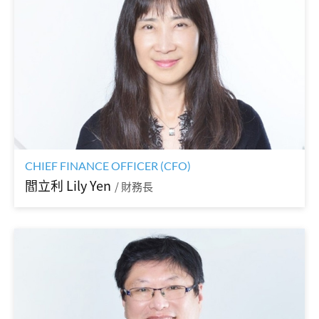
CHIEF FINANCE OFFICER (CFO)
閻立利 Lily Yen
/ 財務長