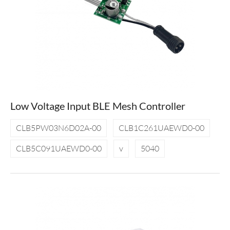
Low Voltage Input BLE Mesh Controller
CLB5PW03N6D02A-00
CLB1C261UAEWD0-00
CLB5C091UAEWD0-00
v
5040