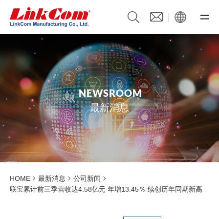
N
E
W
S
R
O
O
M
最新消息
HOME
最新消息
公司新闻
联宝累计前三季营收达4.58亿元 年增13.45％ 续创历年同期新高