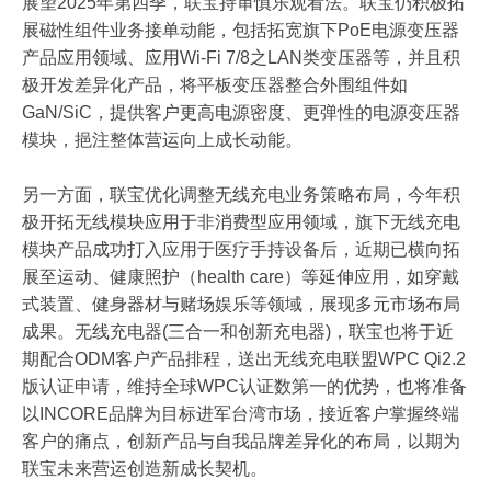
展望2025年第四季，联宝持审慎乐观看法。联宝仍积极拓
展磁性组件业务接单动能，包括拓宽旗下PoE电源变压器
产品应用领域、应用Wi-Fi 7/8之LAN类变压器等，并且积
极开发差异化产品，将平板变压器整合外围组件如
GaN/SiC，提供客户更高电源密度、更弹性的电源变压器
模块，挹注整体营运向上成长动能。
另一方面，联宝优化调整无线充电业务策略布局，今年积
极开拓无线模块应用于非消费型应用领域，旗下无线充电
模块产品成功打入应用于医疗手持设备后，近期已横向拓
展至运动、健康照护（health care）等延伸应用，如穿戴
式装置、健身器材与赌场娱乐等领域，展现多元市场布局
成果。无线充电器(三合一和创新充电器)，联宝也将于近
期配合ODM客户产品排程，送出无线充电联盟WPC Qi2.2
版认证申请，维持全球WPC认证数第一的优势，也将准备
以INCORE品牌为目标进军台湾市场，接近客户掌握终端
客户的痛点，创新产品与自我品牌差异化的布局，以期为
联宝未来营运创造新成长契机。