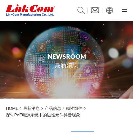
N
E
W
S
R
O
O
M
最新消息
HOME
最新消息
产品信息
磁性组件
探讨PoE电源系统中的磁性元件异音现象