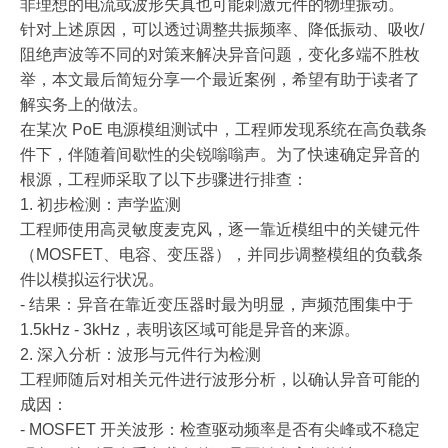
非理想的电流或波形失真也可能刺激元件的物理振动。
针对上述原因，可以透过调整共振频率、降低振动、吸收/
阻绝声波等不同的对策来解决异音问题，变化多端不胜枚
举，本文最后简短分享一个最近案例，希望有助于读者了
解实务上的做法。
在某次 PoE 电源模组测试中，工程师发现系统在高负载条
件下，伴随着间歇性的尖锐嗡嗡声。为了快速确定异音的
根源，工程师采取了以下步骤进行排查：
1. 初步检测：声学监测
工程师使用高灵敏度麦克风，逐一靠近模组中的关键元件
（MOSFET、电容、变压器），并同步调整模组的负载条
件以模拟运行状况。
- 结果：异音在靠近变压器时最为明显，声频范围集中于
1.5kHz - 3kHz，表明该区域可能是异音的来源。
2. 深入分析：波形与元件行为检测
工程师随后对相关元件进行波形分析，以确认异音可能的
成因：
- MOSFET 开关波形：检查驱动频率是否有尖峰或不稳定