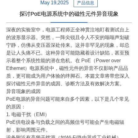
May 19,2025
产品信息
探讨PoE电源系统中的磁性元件异音现象
深夜的实验室中，电源工程师正全神贯注地盯着测试台上
的波形显示器。突然，一阵尖锐且令人不安的嗡嗡声划破
宁静，仿佛从变压器深处传来。这并非罕见的现象，却总
是让人头痛不已。这种异音可能隐藏着设计缺陷，甚至预
示着整个系统性能的潜在危机。在 PoE（Power over
Ethernet）电源系统中，磁性元件的异音不仅影响产品品
质，更可能成为用户体验的绊脚石。本篇文章将带您深入
探讨磁性元件异音的成因、诊断方法及有效解决方案。
异音现象的成因
PoE电源的异音问题可能来自多个因素，以下是几个常见
的原因：
1. 电磁干扰（EMI）
PoE供电设备与负载之间的高频信号可能会产生电磁辐
射，影响周围元件。
设备附近有高频干扰源（如Wi-Fi路由器或工业机械）。