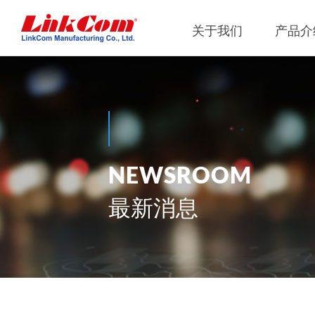
关于我们
产品介
网通
公司概况
Qi2.0
公司治
网络变压器
Qi1.x
重要内
N
E
W
S
R
O
O
M
电源磁性元件
Qi2.2
内部稽
电力綫通讯变压器
Qi2.0
獨立董
最新消息
噪音抑制
Qi1.x
射频磁性元件
Qi1.x
電感
平板變壓器