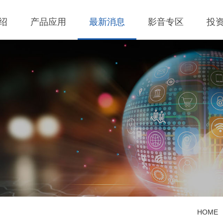
绍
产品应用
最新消息
影音专区
投
 无线充电成品
理
BLE
营业收入
交流-直流
股价查询
 无线充电成品
规
LED Driver
财务报告
低交流电压输入
历年股利分流
 TX 发射模组
核
Meter
法说会
公司发言人、代理
 TX 发射模组
事溝通情形
POE
股东会资讯
利害關係人關注議
通管道與回應情形
 TX 發射模組
Wall Switch
外部信箱(含利害關
 RX 接收模组
執行溝通情形
股務資訊
HOME