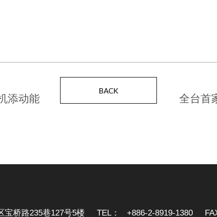
BACK
商机添动能
全台首家
区宝桥路235巷127号5楼
TEL：
+886-2-8919-1380
FA