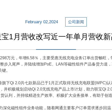
February 02,2024
公司新闻
联宝1月营收改写近一年单月营收新
币5,298万元，年增6.58％，主要受惠无线充电业务订单出货畅
存调整步入尾声，并陆续增加PoE、LAN等磁性组件产品备货力
关键。
下Qi 2.0共七款新品已于1月正式取得无线充电联盟(WPC
产，并积极规划启动Qi 2.0无线充电产品上市计划，助力联宝Qi 
陆续出货认列，并持续精进生产效率、积极扩大业务接单，有助于创
力深化磁性组件业务动能，随着网通主要客户订单需求逐步回温，以