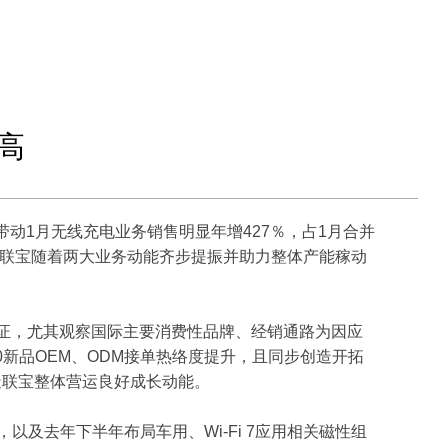
高
旺，带动1月无线充电业务销售明显年增427％，占1月合并
道，联宝随着两大业务动能齐步提振并助力整体产能稼动
)认证，尤其观察国际主要消费性品牌、经销通路为因应
2.0新品OEM、ODM接单热络度提升，且同步创造开拓
造联宝整体营运良好成长动能。
及去年下半年布局车用、Wi-Fi 7应用相关磁性组