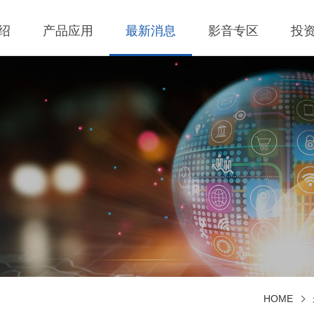
绍
产品应用
最新消息
影音专区
投
 无线充电成品
理
BLE
营业收入
交流-直流
股价查询
 无线充电成品
规
LED Driver
财务报告
低交流电压输入
历年股利分流
 TX 发射模组
核
Meter
法说会
公司发言人、代理
 TX 发射模组
事溝通情形
POE
股东会资讯
利害關係人關注議
通管道與回應情形
 TX 發射模組
Wall Switch
外部信箱(含利害關
 RX 接收模组
執行溝通情形
股務資訊
HOME