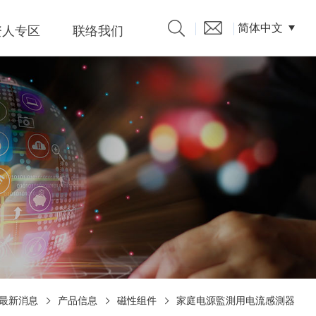
简体中文
资人专区
联络我们
产品型录
发言人
題、溝
係人)的
最新消息
产品信息
磁性组件
家庭电源監測用电流感測器