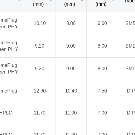
Type
(mm)
(mm)
(mm)
mePlug
10.10
8.80
6.60
SM
een PHY
mePlug
9.20
9.00
8.00
SM
een PHY
mePlug
9.20
9.00
8.00
SM
een PHY
mePlug
12.90
10.40
7.50
DIP
HPLC
11.70
11.00
7.00
DIP
HPLC
11.70
11.00
7.00
DIP