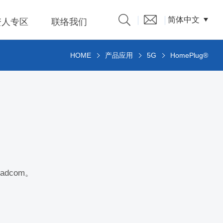
简体中文
资人专区
联络我们
HOME
产品应用
5G
HomePlug®
产品型录
发言人
題、溝
係人)的
adcom。