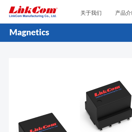
关于我们
产品介
网通
公司概况
Qi2.0
公司治
网络变压器
Qi1.x
重要内
电源磁性元件
Qi2.2
内部稽
电力綫通讯变压器
Qi2.0
獨立董
噪音抑制
Qi1.x
射频磁性元件
Qi1.x
電感
平板變壓器