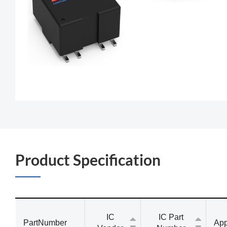
Product Specification
IC
IC Part
PartNumber
App