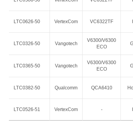
LTC0626-50
VertexCom
VC6322TF
V6300/V6300
LTC0326-50
Vangotech
G
ECO
V6300/V6300
LTC0365-50
Vangotech
G
ECO
LTC0382-50
Qualcomm
QCA6410
Ho
LTC0526-51
VertexCom
-