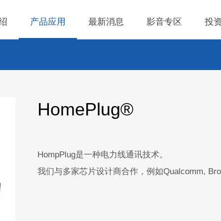
绍
产品应用
最新消息
影音专区
投
 无线充电成品
理
BLE
营业收入
交流-直流
股价查询
 无线充电成品
规
LED Driver
财务报告
低交流电压输入
历年股利分流
HomePlug®
 TX 发射模组
核
Meter
法说会
公司发言人、代理
 TX 发射模组
事溝通情形
POE
股东会资讯
利害關係人關注議
通管道與回應情形
HompPlug是一种电力线通讯技术。
 TX 發射模組
Wall Switch
外部信箱(含利害關
我们与多家芯片设计商合作，例如Qualcomm, Bro
 RX 接收模组
執行溝通情形
股務資訊