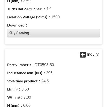
2.50
1:1
1500
Catalog
LDT0593-50
296
24.5
8.50
7.00
6.00