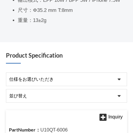
輸出模式：EPP 10W / BPP 5W / iPhone 7.5W
尺寸：Φ35.2 mm T:8mm
重量：13±2g
Product Specification
U10QT-6006