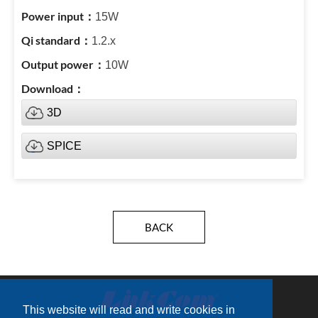
15W
1.2.x
10W
3D
SPICE
BACK
This website will read and write cookies in