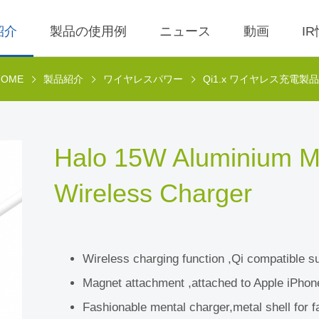
紹介
製品の使用例
ニュース
動画
I
HOME
製品紹介
ワイヤレスパワー
Qi1.x ワイヤレス充電製品
0 ワイヤレス充電器
理
BLE
営業利益
AC-DC
株価検索
x ワイヤレス充電製品
ール
LED Driver
決算短信
Low Voltage AC I
株主配当金一覧
Halo 15W Aluminium M
AC電圧入力ドラ
 ワイヤレス TX 充電
査
Meter
IR説明会
会社のスポークス
Wireless Charger
ール
ン、代理のスポー
事溝通情形
POE
株主総会情報
ーソン
 ワイヤレス TX 充電
Wall Switch
ール
利害關係人關注議
通管道與回應情形
Wireless charging function ,Qi compatible 
ireless TX Module
外部信箱(含利害關
Magnet attachment ,attached to Apple iPhone
 Qi1.x RX 充電
執行溝通情形
ール
Fashionable mental charger,metal shell for f