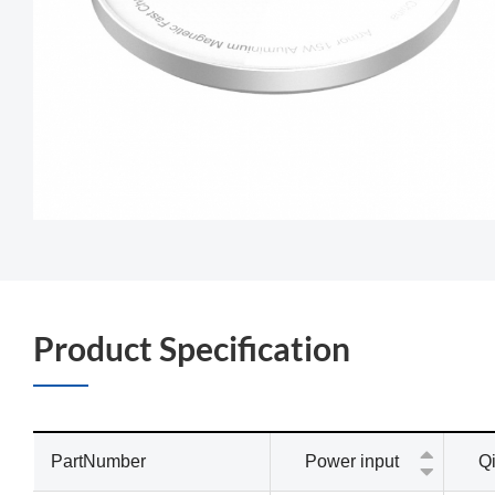
Product Specification
PartNumber
Power input
Qi