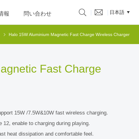
日本語
R情報
問い合わせ
Halo 15W Aluminium Magnetic Fast Charge Wireless Charger
製品カタログ
nput 低
agnetic Fast Charge
パーソ
クスパ
題、溝
support 15W /7.5W&10W fast wireless charging.
係人)的
 12, enable to charging during playing.
ast heat dissipation and comfortable feel.