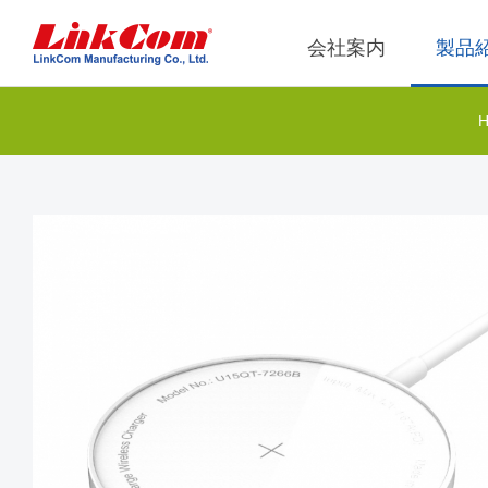
会社案内
製品
ネット通信
運営概略
Qi2.
企業管
ネットトランス
Qi1.
社内ル
電源マグネティックス
Qi2.2
内部監
モジュ
PLCトランス
獨立董
Qi2.0
EMI/RFIフィルタ
モジュ
RFマグネティックス
Qi1.x W
電感
ワイヤレス
モジュ
平板變壓器