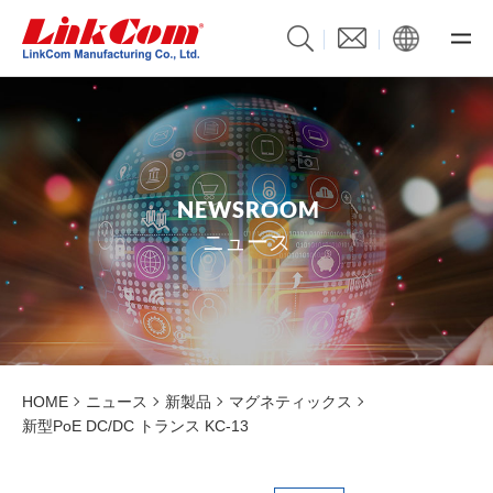
N
E
W
S
R
O
O
M
ニュース
HOME
ニュース
新製品
マグネティックス
新型PoE DC/DC トランス KC-13