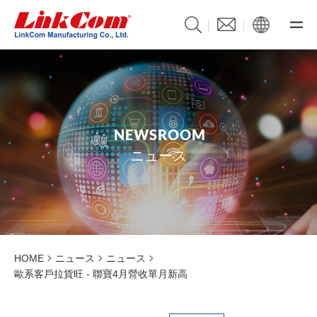
N
E
W
S
R
O
O
M
ニュース
HOME
ニュース
ニュース
歐系客戶拉貨旺 - 聯寶4月營收單月新高