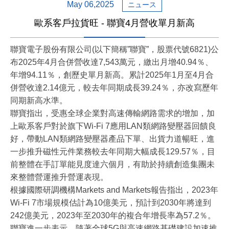
May 06,2025
ニュース
歐系客戶拉貨旺 - 聯寶4月營收單月新高
聯寶電子股份有限公司(以下簡稱”聯寶”，股票代號6821)公
布2025年4月合併營收達7,543萬元，繳出月增40.94％、
年增94.11％，創歷史單月新高。累計2025年1月至4月合
併營收達2.14億元，較去年同期成長39.24％，亦改寫歷年
同期新高水準。
聯寶指出，受惠全球企業對高速傳輸網路需求的增加，加
上歐系客戶對於旗下Wi-Fi 7應用LAN類網路變壓器回饋良
好，帶動LAN類網路變壓器產品下單、出貨力道暢旺，進
一步推升磁性元件業務較去年同期大幅成長129.57％，目
前整體在手訂單能見度達六個月，有助於持續創造集團未
來整體營運推升營運表現。
根據國際研調機構Markets and Markets報告指出，2023年
Wi-Fi 7市場規模估計為10億美元，預計到2030年將達到
242億美元，2023年至2030年的複合年增長率為57.2％。
聯寶進一步表示，隨著全球5G與高速網路基礎建設加速推