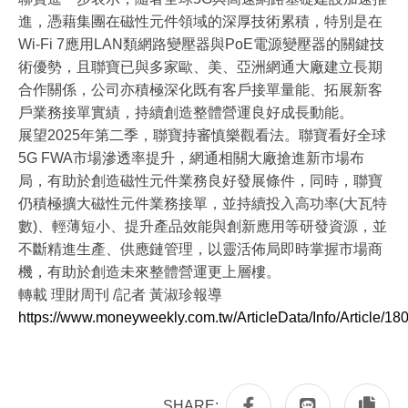
進，憑藉集團在磁性元件領域的深厚技術累積，特別是在
Wi-Fi 7應用LAN類網路變壓器與PoE電源變壓器的關鍵技
術優勢，且聯寶已與多家歐、美、亞洲網通大廠建立長期
合作關係，公司亦積極深化既有客戶接單量能、拓展新客
戶業務接單實績，持續創造整體營運良好成長動能。
展望2025年第二季，聯寶持審慎樂觀看法。聯寶看好全球
5G FWA市場滲透率提升，網通相關大廠搶進新市場布
局，有助於創造磁性元件業務良好發展條件，同時，聯寶
仍積極擴大磁性元件業務接單，並持續投入高功率(大瓦特
數)、輕薄短小、提升產品效能與創新應用等研發資源，並
不斷精進生產、供應鏈管理，以靈活佈局即時掌握市場商
機，有助於創造未來整體營運更上層樓。
轉載 理財周刊 /記者 黃淑珍報導
https://www.moneyweekly.com.tw/ArticleData/Info/Article/18
SHARE: