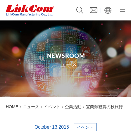
N
E
W
S
R
O
O
M
ニュース
HOME
ニュース
イベント
企業活動
宜蘭鯨観賞の秋旅行
October 13,2015
イベント