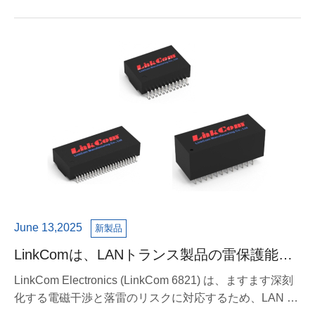
June 13,2025
新製品
LinkComは、LANトランス製品の雷保護能力
を強化するために、ITU-T K.21規格に準拠し
LinkCom Electronics (LinkCom 6821) は、ますます深刻
たイミ
化する電磁干渉と落雷のリスクに対応するため、LAN ト