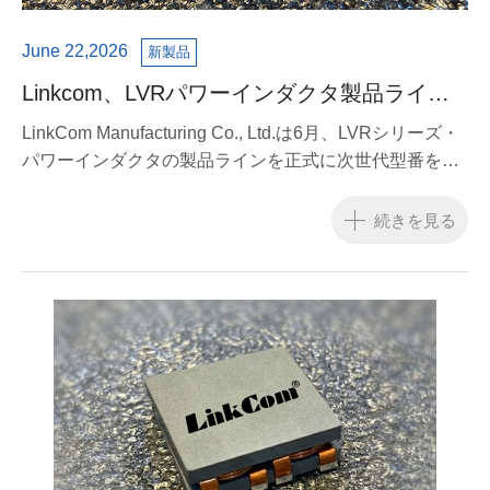
June 22,2026
新製品
Linkcom、LVRパワーインダクタ製品ライン
を拡充 AI向け高効率電源への展開する
LinkCom Manufacturing Co., Ltd.は6月、LVRシリーズ・
パワーインダクタの製品ラインを正式に次世代型番をリ
リースしたと発表した。これにより、同社は高電流密度
電源ソリューションにおける技術的優位性をさらに強化
続きを見る
し、急成長を続けるAIサーバーおよび高フォーマンス・
コンピューティング（HPC）市場の需要に継続して対応
していく方針だ。