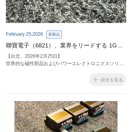
February 25,2026
新製品
聯寶電子（6821）、業界をリードする 1G
LAN トランスを発表 200W 高出力 PoE に対
【台北、2026年2月25日】
応、低軌道衛星受信機市場を本格攻略
世界的な磁性部品およびパワーエレクトロニクスソリュ
ーションのリーディングカンパニーである聯寶電子
（LinkCom Manufacturing Co., Ltd., TPE: 6821）は本
続きを見る
日、低軌道衛星（LEO）地上受信機向けに開発した新型
1G LAN トランスの正式発表を行いました。