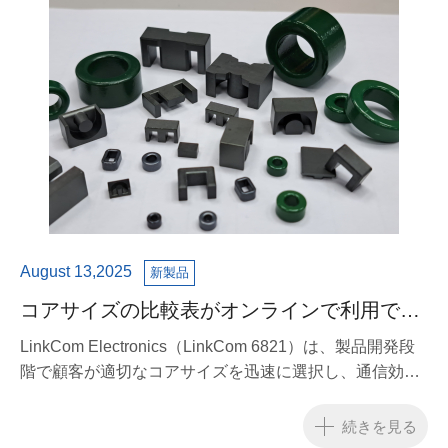
August 13,2025
新製品
コアサイズの比較表がオンラインで利用でき
るようになりました。これにより、顧客のコ
LinkCom Electronics（LinkCom 6821）は、製品開発段
ラボレーションの効率が向上します。
階で顧客が適切なコアサイズを迅速に選択し、通信効率
を向上させ、プロジェクトの進捗を加速できるようにす
るために、公式ウェブサイトで「コアサイズ比較チャー
続きを見る
ト」を正式にリリースしたことを発表しました