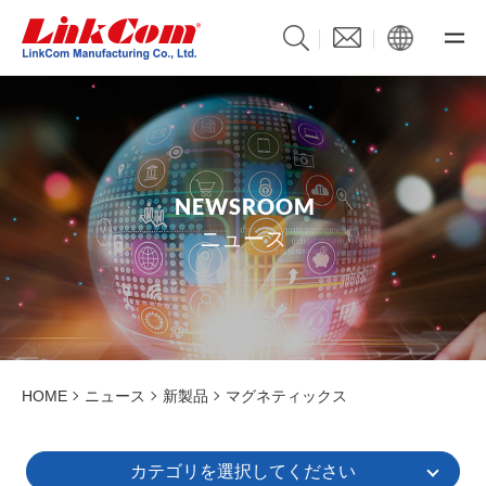
N
E
W
S
R
O
O
M
ニュース
HOME
ニュース
新製品
マグネティックス
カテゴリを選択してください