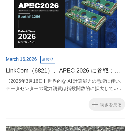
March 16,2026
新製品
LinkCom（6821）、APEC 2026 に参戦：
1.6KW 4-phase Buck と Matrix Inductor 技術
【2026年3月16日】世界的な AI 計算能力の急増に伴い、
を初公開、AI 向け次世代電源エコシステムを
データセンターの電力消費は指数関数的に拡大していま
強化
す。これにより、パワーエレクトロニクス技術は産業の
中心的存在となっています。磁性部品および電源ソリュ
続きを見る
ーションの世界的メーカーである LinkCom（TPE:
6821）は本日、2026年 Applied Power Electronics
Conference（APEC 2026） において、AI サーバー向け