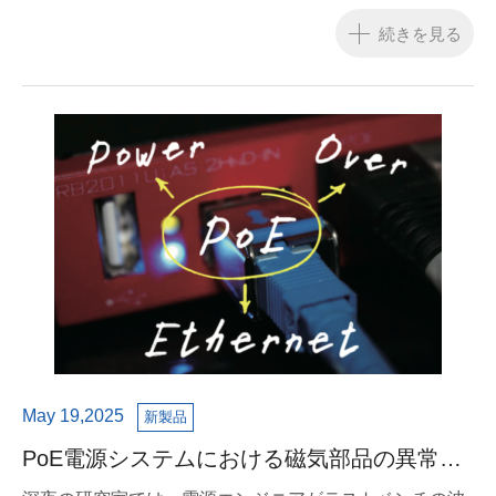
ランスフォーマーなどの主要な通信コンポーネント向け
に特別に設計された国際標準 ITU-T K.21 (07/2017) に準
続きを見る
拠した耐性テスト サービスを正式に開始し、顧客が過酷
な環境で製品の信頼性と安全性を向上させることに貢献
しています。
May 19,2025
新製品
PoE電源システムにおける磁気部品の異常音
現象について