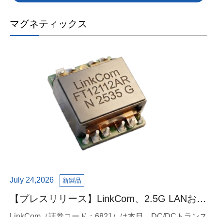
マグネティックス
July 24,2026
新製品
【プレスリリース】LinkCom、2.5G LANおよ
び2A電源アーキテクチャ対応の120W PoE
LinkCom（証券コード：6821）は本日、DC/DCトランス