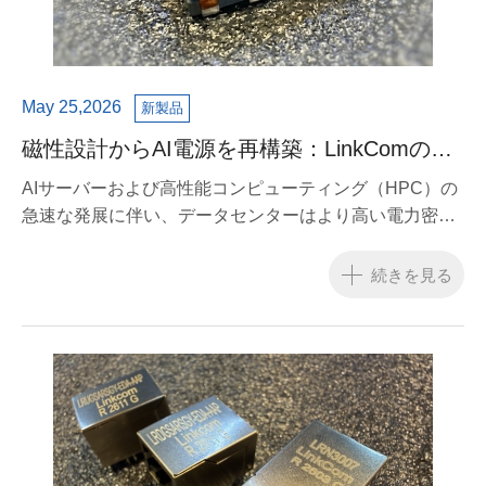
May 25,2026
新製品
磁性設計からAI電源を再構築：LinkComの
Matrix Inductor技術が電力効率と安定性を向
AIサーバーおよび高性能コンピューティング（HPC）の
上
急速な発展に伴い、データセンターはより高い電力密度
へと進化しています。この流れの中で、電源システムは
従来の「脇役」から、システム全体の性能を左右する中
続きを見る
核的な存在へと変化しています。