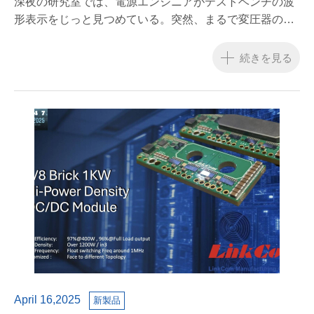
深夜の研究室では、電源エンジニアがテストベンチの波
形表示をじっと見つめている。突然、まるで変圧器の奥
深くから聞こえてくるかのように、鋭く不穏なハミング
音が静寂を破った。これは珍しい現象ではありません
続きを見る
が、常に頭痛の種となります。
April 16,2025
新製品