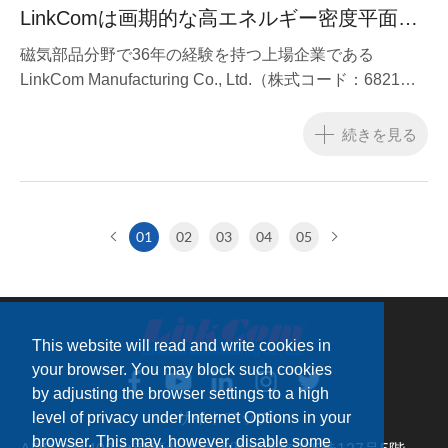
LinkComは画期的な高エネルギー密度平面ト
ランス技術を発表し、電力効率と放熱の新た
磁気部品分野で36年の経験を持つ上場企業である
な基準を確立しました。
LinkCom Manufacturing Co., Ltd.（株式コード：6821）
は本日、最新の技術革新である高密度平面トランスフォ
ーマーを正式に発表しました。
続きを見る
01
02
03
04
05
This website will read and write cookies in
your browser. You may block such cookies
by adjusting the browser settings to a high
サイトマップ
level of privacy under Internet Options in your
browser. This may, however, disable some