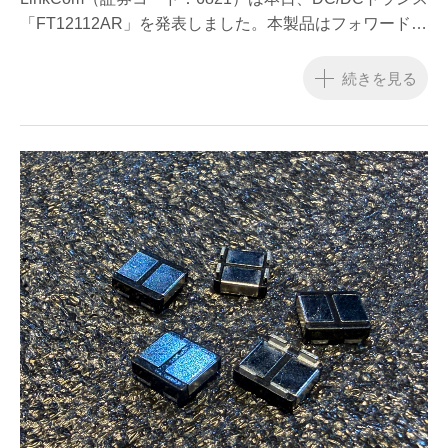
DC/DCトランス「FT12112AR」を発表
「FT12112AR」を発表しました。本製品はフォワードコ
ンバータ（Forward）トポロジーを採用しており、
Power over Ethernet（PoE）システムの二次側電力変換
続きを見る
用途向けに設計されています。単一チャネル2Aバイアス
電源および120Wクラスの出力に対応します。
FT12112ARの主な仕様と特長