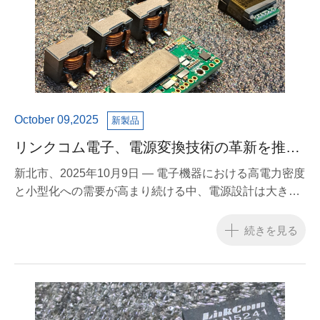
October 09,2025
新製品
リンクコム電子、電源変換技術の革新を推進
—— プラナートランスが業界の重要コンポー
新北市、2025年10月9日 — 電子機器における高電力密度
ネントに
と小型化への需要が高まり続ける中、電源設計は大きな
課題に直面しています。リンクコム電子は最新のプラナ
ートランス技術を発表しました。
続きを見る