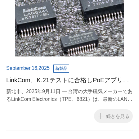
September 16,2025
新製品
LinkCom、K.21テストに合格しPoEアプリケ
ーションのセキュリティを強化できる高信頼
新北市、2025年9月11日 — 台湾の大手磁気メーカーであ
性LANトランスフォーマーを発売
るLinkCom Electronics（TPE、6821）は、最新のLANト
ランスフォーマーシリーズがITU-T K.21テストに合格
し、優れたサージ保護と電気的信頼性を実証し、
続きを見る
PoE（Power over Ethernet）アプリケーション、産業用
スイッチ、通信機器に最適であることを発表しました。