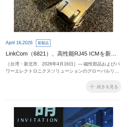
April 16,2026
新製品
LinkCom（6821）、高性能RJ45 ICMを新発
売 — PoE統合エコシステムを強化し、AIおよ
［台湾・新北市、2026年4月16日］— 磁性部品およびパ
びネットワークの高度化を支援
ワーエレクトロニクスソリューションのグローバルリー
ディングサプライヤーであるLinkCom（証券コード：
6821）は、本日、新世代の統合型ネットワークコネクタ
続きを見る
モジュール（RJ45 Integrated Connector Module, ICM）
の発売を正式に発表しました。