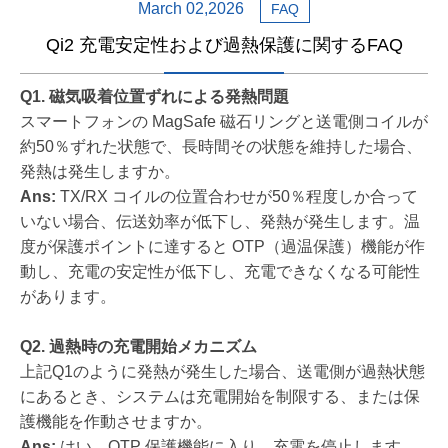
March 02,2026
FAQ
Qi2 充電安定性および過熱保護に関するFAQ
Q1. 磁気吸着位置ずれによる発熱問題
スマートフォンの MagSafe 磁石リングと送電側コイルが
約50％ずれた状態で、長時間その状態を維持した場合、
発熱は発生しますか。
Ans:
TX/RX コイルの位置合わせが50％程度しか合って
いない場合、伝送効率が低下し、発熱が発生します。温
度が保護ポイントに達すると OTP（過温保護）機能が作
動し、充電の安定性が低下し、充電できなくなる可能性
があります。
Q2. 過熱時の充電開始メカニズム
上記Q1のように発熱が発生した場合、送電側が過熱状態
にあるとき、システムは充電開始を制限する、または保
護機能を作動させますか。
Ans:
はい。OTP 保護機能に入り、充電を停止します。