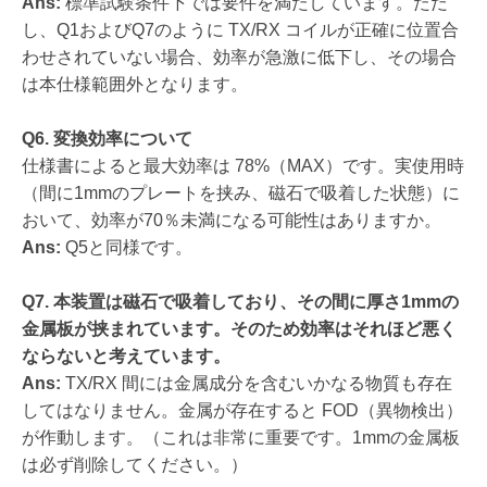
Ans:
標準試験条件下では要件を満たしています。ただ
し、Q1およびQ7のように TX/RX コイルが正確に位置合
わせされていない場合、効率が急激に低下し、その場合
は本仕様範囲外となります。
Q6. 変換効率について
仕様書によると最大効率は 78%（MAX）です。実使用時
（間に1mmのプレートを挟み、磁石で吸着した状態）に
おいて、効率が70％未満になる可能性はありますか。
Ans:
Q5と同様です。
Q7. 本装置は磁石で吸着しており、その間に厚さ1mmの
金属板が挟まれています。そのため効率はそれほど悪く
ならないと考えています。
Ans:
TX/RX 間には金属成分を含むいかなる物質も存在
してはなりません。金属が存在すると FOD（異物検出）
が作動します。（これは非常に重要です。1mmの金属板
は必ず削除してください。）