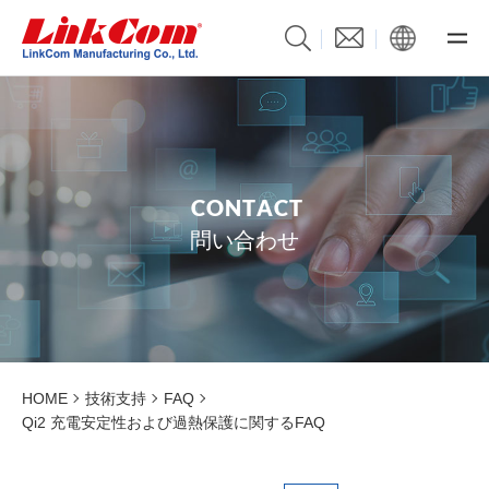
C
O
N
T
A
C
T
問い合わせ
HOME
技術支持
FAQ
Qi2 充電安定性および過熱保護に関するFAQ