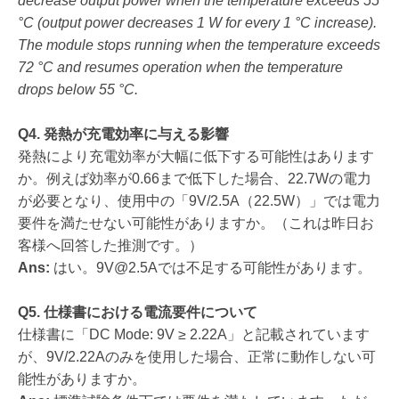
decrease output power when the temperature exceeds 55
°C (output power decreases 1 W for every 1 °C increase).
The module stops running when the temperature exceeds
72 °C and resumes operation when the temperature
drops below 55 °C.
Q4. 発熱が充電効率に与える影響
発熱により充電効率が大幅に低下する可能性はあります
か。例えば効率が0.66まで低下した場合、22.7Wの電力
が必要となり、使用中の「9V/2.5A（22.5W）」では電力
要件を満たせない可能性がありますか。（これは昨日お
客様へ回答した推測です。）
Ans:
はい。
9V@2.5A
では不足する可能性があります。
Q5. 仕様書における電流要件について
仕様書に「DC Mode: 9V ≥ 2.22A」と記載されています
が、9V/2.22Aのみを使用した場合、正常に動作しない可
能性がありますか。