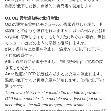
温度が低下した後、自動的に再充電を開始します。
Q3. Qi2 異常過熱時の動作挙動
Qi2 の通常充電中にモジュールが異常過熱した場合、具
体的にどのような動作を行いますか。以下の例AまたはB
の挙動に該当しますか。もしAまたはBでない場合、当社
モジュールはどのような挙動で復帰しますか。
例A：過熱時に給電を停止し、温度が ?℃ 以下に下がる
と自動復帰する。
例B：過熱時に給電を停止し、自動復帰せず（電源の抜
き差しが必要）。
Ans:
温度が OTP 設定値を超えると充電を停止します。
温度が低下すると再度充電を開始します。仕様は以下の
通りです:
There is an NTC resistor inside the module to provide
OTP for the module. The module can adjust output power
according to the different temperatures. It starts to