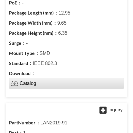
-
12.95
9.65
6.35
-
SMD
IEEE 802.3
Catalog
LAN2019-91
1