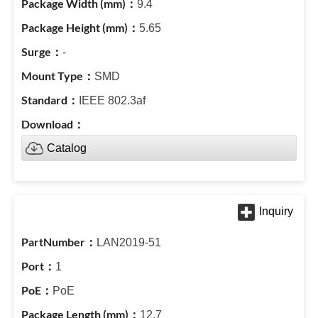
9.4
5.65
-
SMD
IEEE 802.3af
Catalog
LAN2019-51
1
PoE
12.7