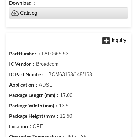
Catalog
LAL0665-53
Broadcom
BCM63168/148/168
ADSL
17.00
13.5
12.50
CPE
-40 ~ +85