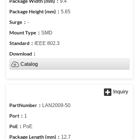
9.4
5.65
-
SMD
IEEE 802.3
Catalog
LAN2009-50
1
PoE
12.7