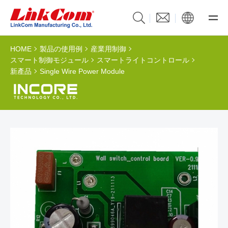
HOME
製品の使用例
産業用制御
スマート制御モジュール
スマートライトコントロール
新產品
Single Wire Power Module