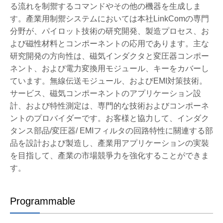
る流れを制禦するコマンドやその他の機器を生成しま
す。產業用制禦システムにおいては本社LinkComの専門
分野が、パイロット技術の研究開発、製造プロセス、お
よび磁性材料とコンポーネントの応用であります。主な
研究開発の方向性は、磁気インダクタと変圧器コンポー
ネント、および電力変換用モジュール、キーをカバーし
ています。無線伝送モジュール、およびEMI対策技術。
サービス、磁気コンポーネントのアプリケーション設
計、および特性測定は、専門的な技術およびコンポーネ
ントのプロバイダーです。お客様と協力して、インダク
タンス部品/変圧器/ EMIフィルタの回路特性に關連する部
品を設計および製造し、產業用アプリケーションの実裝
を目指して、產業の市場競爭力を強化することができま
す。
Programmable