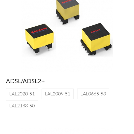
ADSL/ADSL2+
LAL2020-51
LAL2009-51
LAL0665-53
LAL2188-50