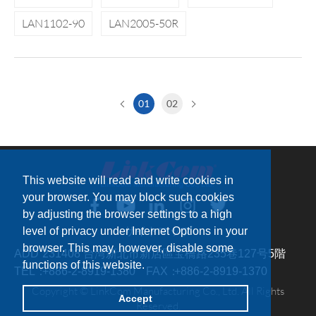
LAN1102-90
LAN2005-50R
01
02
This website will read and write cookies in
your browser. You may block such cookies
by adjusting the browser settings to a high
level of privacy under Internet Options in your
サイトマップ
browser. This may, however, disable some
ADD：
231408 台湾新北市新店區宝橋路235巷127号5階
functions of this website.
TEL：
+886-2-8919-1380
FAX：
+886-2-8919-1370
Copyright © LinkCom Manufacturing Co., Ltd. All Rights
Accept
Reserved.