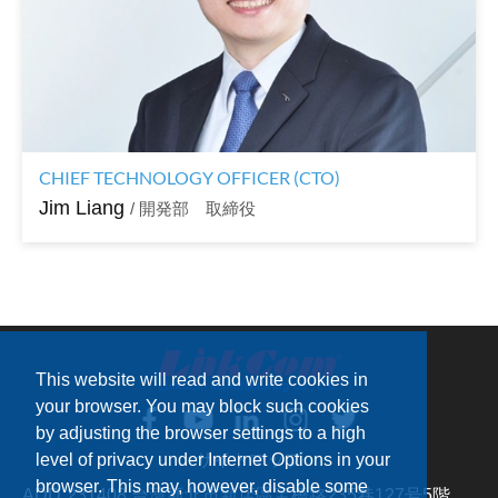
CHIEF TECHNOLOGY OFFICER (CTO)
Jim Liang
/ 開発部 取締役
This website will read and write cookies in
your browser. You may block such cookies
by adjusting the browser settings to a high
level of privacy under Internet Options in your
サイトマップ
browser. This may, however, disable some
ADD：
231408 台湾新北市新店區宝橋路235巷127号5階