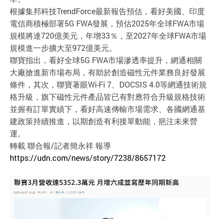
根據集邦科技TrendForce最新報告預估，看好美國、印度
電信商積極部署5G FWA發展，預估2025年全球FWA市場
規模將達720億美元，年增33％，至2027年全球FWA市場
規模進一步擴大至972億美元。
聯寶指出，看好全球5G FWA市場滲透率提升，網通相關
大廠搶進新市場布局，有助於創造磁性元件業務良好發展
條件，其次，聯寶著眼Wi-Fi 7、DOCSIS 4.0等網通技術規
格升級，旗下磁性元件產品皆已有對應符合升級規格技術
並握有訂單實績下，看好高速傳輸市場需求、各國網通基
建政策持續推進，以期創造有利接單動能，挹注未來營
運。
轉載 聯合報/記者簡永祥 報導
https://udn.com/news/story/7238/8657172