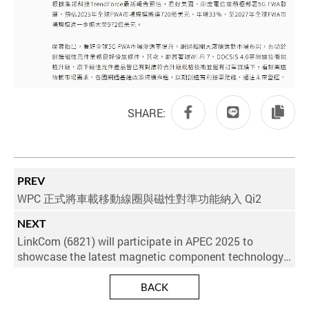
SHARE:
PREV
WPC 正式將車載移動線圈與磁性對準功能納入 Qi2
NEXT
LinkCom (6821) will participate in APEC 2025 to
showcase the latest magnetic component technology.
Booth 2147 warmly invites customers and investors to
experience it
BACK