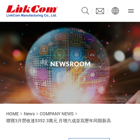
N
E
W
S
R
O
O
M
News
HOME
News
COMPANY NEWS
聯寶3月營收達5352.3萬元 月增六成並寫歷年同期新高