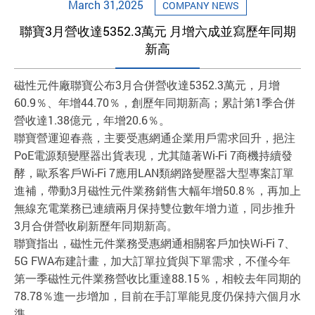
March 31,2025
COMPANY NEWS
聯寶3月營收達5352.3萬元 月增六成並寫歷年同期
新高
磁性元件廠聯寶公布3月合併營收達5352.3萬元，月增
60.9％、年增44.70％，創歷年同期新高；累計第1季合併
營收達1.38億元，年增20.6％。
聯寶營運迎春燕，主要受惠網通企業用戶需求回升，挹注
PoE電源類變壓器出貨表現，尤其隨著Wi-Fi 7商機持續發
酵，歐系客戶Wi-Fi 7應用LAN類網路變壓器大型專案訂單
進補，帶動3月磁性元件業務銷售大幅年增50.8％，再加上
無線充電業務已連續兩月保持雙位數年增力道，同步推升
3月合併營收刷新歷年同期新高。
聯寶指出，磁性元件業務受惠網通相關客戶加快Wi-Fi 7、
5G FWA布建計畫，加大訂單拉貨與下單需求，不僅今年
第一季磁性元件業務營收比重達88.15％，相較去年同期的
78.78％進一步增加，目前在手訂單能見度仍保持六個月水
準。