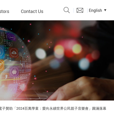
English
stors
Contact Us
Catalogue
 Input
y
議題、溝
形
關係人)
電子贊助「2024百萬學童：愛向永續世界公民親子音樂會」圓滿落幕