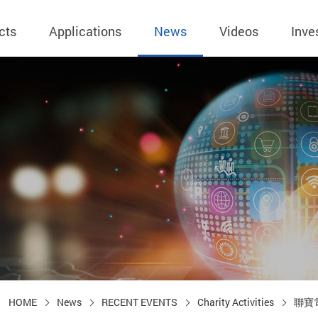
cts
Applications
News
Videos
Inve
eless Charger
BLE
Operating Income
AC-DC
 Governing
Stock Quotes
eless Charger
LED Driver
Financial Reports
Low Voltage AC
Dividend Histor
reless TX Module
Meter
Investor Conference
 Internal
Spokesperson
reless TX Module
POE
Shareholders' Meeting
ons
利害關係人關注
eless TX Module
Wall Switch
Audit
通管道與回應情
Qi1.x RX
溝通情形
外部信箱(含利害
的執行溝通情形
HOME
News
RECENT EVENTS
Charity Activities
聯寶
股務資訊