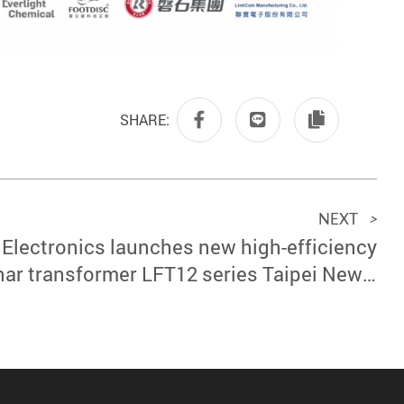
SHARE:
NEXT
>
Electronics launches new high-efficiency
nar transformer LFT12 series Taipei News,
September 19, 2024