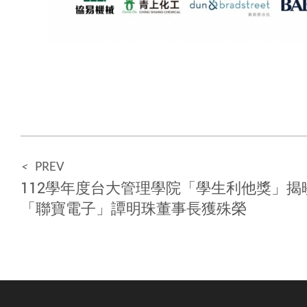
<
PREV
112學年度台大管理學院「學生利他獎」揭
「聯寶電子」譚明珠董事長獲殊榮