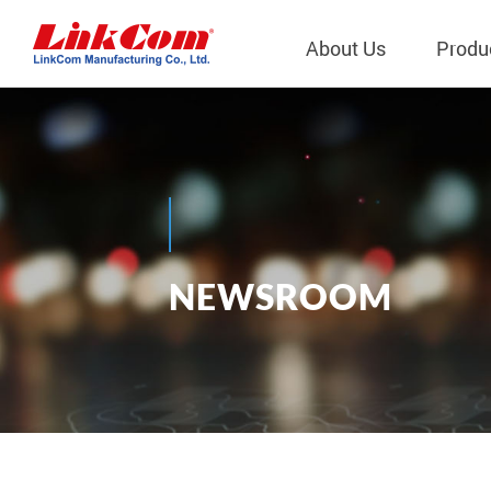
About Us
Produ
Telecom
Company Overview
Qi2.0 Wir
Company
LAN Transformers
Qi1.x Wir
Structure
Power Magnetics
Qi2.2 Wi
Important
N
E
W
S
R
O
O
M
PLC Transformers
Qi2.0 Wi
Regulati
News
EMI/RFI Filter
Qi1.x Wir
Internal 
RF Magnetics
Wireless 
獨立董事
Module
Inductors
Planar Transformers