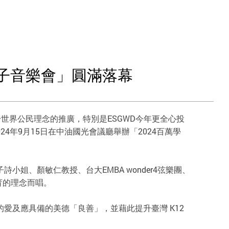
親子音樂會」圓滿落幕
力於世界公民理念的推廣，特別是ESGWD今年更全心投
4年9月15日在中油國光會議廳舉辦「2024百萬學
、顏敏仁教授、台大EMBA wonder4弦樂團、
育的理念而唱。
愛及應具備的美德「良善」，並藉此提升臺灣 K12