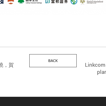
BACK
曉，賀
Linkcom 
pla