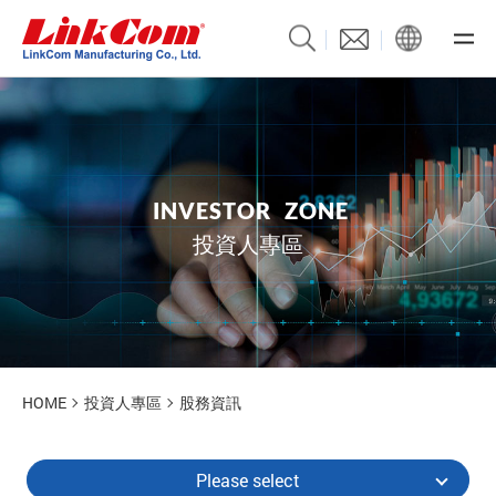
I
N
V
E
S
T
O
R
Z
O
N
E
投資人專區
HOME
投資人專區
股務資訊
Please select