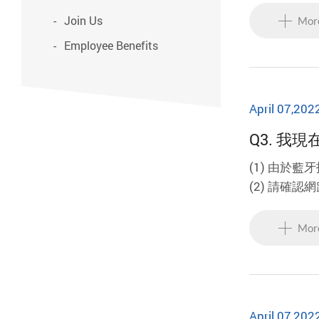
Join Us
Mor
Employee Benefits
April 07,202
Q3. 
(1) 由於
(2) 請確
Mor
April 07,202