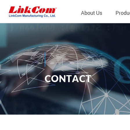
About Us
Produ
Telecom
Company Overview
Qi2.0 Wir
Company
LAN Transformers
Qi1.x Wir
Structure
Power Magnetics
Qi2.2 Wi
Important
C
O
N
T
A
C
T
PLC Transformers
Qi2.0 Wi
Regulati
Contact Us
EMI/RFI Filter
Qi1.x Wir
Internal 
RF Magnetics
Wireless 
獨立董事
Module
Inductors
Planar Transformers