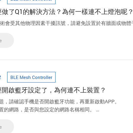
我已經做了Q1的解決方法？為何一樣連不上燈泡呢
h技術會受其他物理因素干擾訊號，請避免設置於有牆面或物體
e
2
BLE Mesh Controller
我已經開啟藍牙設定了，為何連不上裝置？
此問題，請確認手機是否開啟藍牙功能，再重新啟動APP。
認裝置的網路，是否與您設定的網路名稱相同。
新啟動手機的系統，確認藍牙功能可以正常運作。
認燈泡都有正常通電。
e