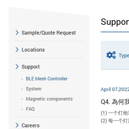
Suppor
Sample/Quote Request
Locations
Typ
Support
BLE Mesh Controller
System
April 07,202
Magnetic components
Q4. 
FAQ
(1) 一个
(2) 每一
Careers
您。