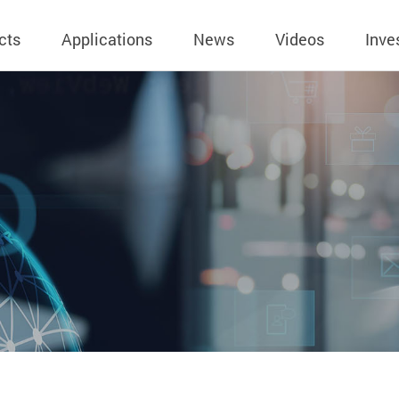
cts
Applications
News
Videos
Inve
eless Charger
BLE
Operating Income
AC-DC
 Governing
Stock Quotes
eless Charger
LED Driver
Financial Reports
Low Voltage AC
Dividend Histor
reless TX Module
Meter
Investor Conference
 Internal
Spokesperson
reless TX Module
POE
Shareholders' Meeting
ons
利害關係人關注
eless TX Module
Wall Switch
Audit
通管道與回應情
Qi1.x RX
溝通情形
外部信箱(含利害
的執行溝通情形
股務資訊