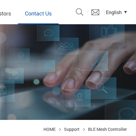
English
stors
Contact Us
Catalogue
 Input
y
議題、溝
形
關係人)
HOME
Support
BLE Mesh Controller